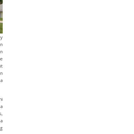
gy
en
en
-e
it
en
 a
mi
 a
s,
 a
eg