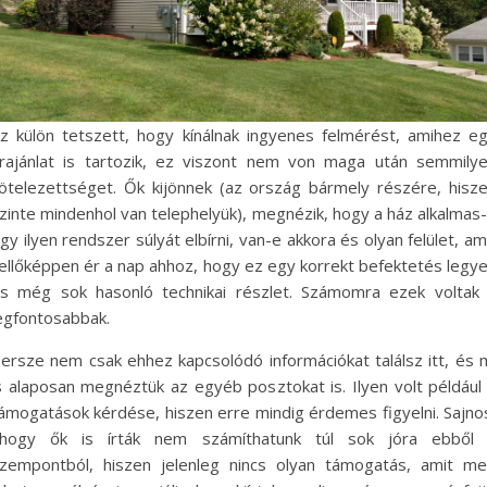
z külön tetszett, hogy kínálnak ingyenes felmérést, amihez e
rajánlat is tartozik, ez viszont nem von maga után semmily
ötelezettséget. Ők kijönnek (az ország bármely részére, hisz
zinte mindenhol van telephelyük), megnézik, hogy a ház alkalmas
gy ilyen rendszer súlyát elbírni, van-e akkora és olyan felület, am
ellőképpen ér a nap ahhoz, hogy ez egy korrekt befektetés legy
s még sok hasonló technikai részlet. Számomra ezek voltak
egfontosabbak.
ersze nem csak ehhez kapcsolódó információkat találsz itt, és 
s alaposan megnéztük az egyéb posztokat is. Ilyen volt például
ámogatások kérdése, hiszen erre mindig érdemes figyelni. Sajno
hogy ők is írták nem számíthatunk túl sok jóra ebből
zempontból, hiszen jelenleg nincs olyan támogatás, amit m