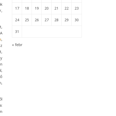
ük
17
18
19
20
21
22
23
r,
24
25
26
27
28
29
30
t,
31
 A
a
,
« febr
az
t,
gy
en
l,
 ő
n,
ől
a:
om