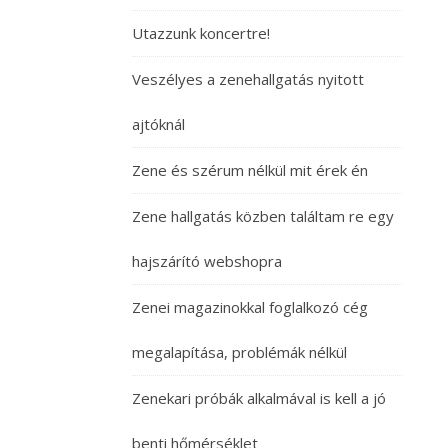
Utazzunk koncertre!
Veszélyes a zenehallgatás nyitott
ajtóknál
Zene és szérum nélkül mit érek én
Zene hallgatás közben találtam re egy
hajszárító webshopra
Zenei magazinokkal foglalkozó cég
megalapítása, problémák nélkül
Zenekari próbák alkalmával is kell a jó
benti hőmérséklet