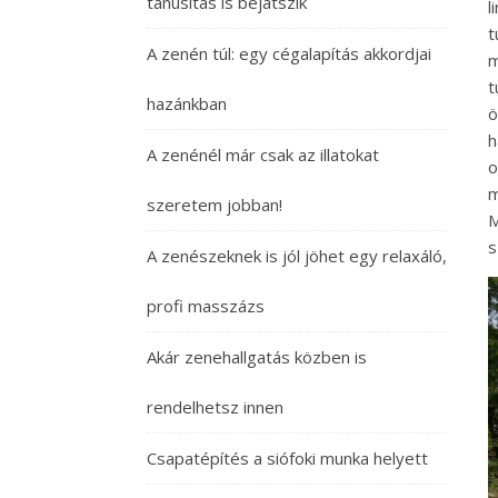
tanúsítás is bejátszik
l
t
A zenén túl: egy cégalapítás akkordjai
m
t
hazánkban
ö
h
A zenénél már csak az illatokat
o
m
szeretem jobban!
M
s
A zenészeknek is jól jöhet egy relaxáló,
profi masszázs
Akár zenehallgatás közben is
rendelhetsz innen
Csapatépítés a siófoki munka helyett