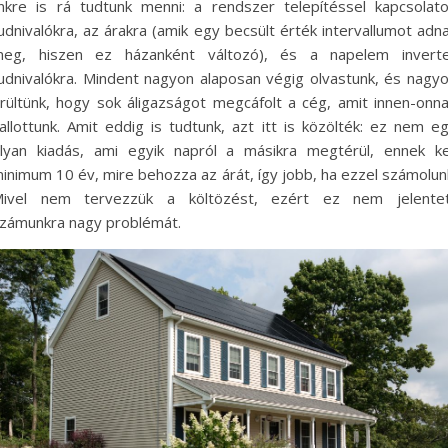
inkre is rá tudtunk menni: a rendszer telepítéssel kapcsolat
udnivalókra, az árakra (amik egy becsült érték intervallumot adn
eg, hiszen ez házanként változó), és a napelem invert
udnivalókra. Mindent nagyon alaposan végig olvastunk, és nagy
rültünk, hogy sok áligazságot megcáfolt a cég, amit innen-onn
allottunk. Amit eddig is tudtunk, azt itt is közölték: ez nem e
lyan kiadás, ami egyik napról a másikra megtérül, ennek ke
inimum 10 év, mire behozza az árát, így jobb, ha ezzel számolun
ivel nem tervezzük a költözést, ezért ez nem jelente
zámunkra nagy problémát.