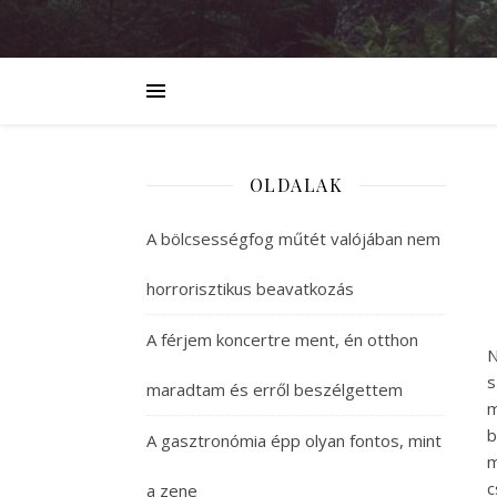
OLDALAK
A bölcsességfog műtét valójában nem
horrorisztikus beavatkozás
A férjem koncertre ment, én otthon
N
s
maradtam és erről beszélgettem
m
b
A gasztronómia épp olyan fontos, mint
m
c
a zene