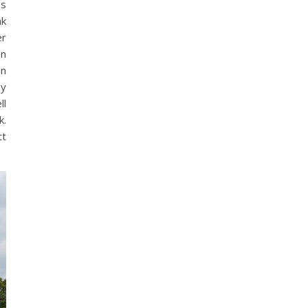
os
ak
er
on
an
gy
ll
k.
tt