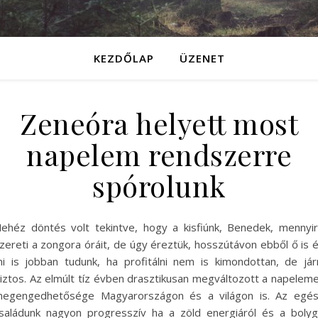
KEZDŐLAP
ÜZENET
Zeneóra helyett most
napelem rendszerre
spórolunk
ehéz döntés volt tekintve, hogy a kisfiúnk, Benedek, mennyi
zereti a zongora óráit, de úgy éreztük, hosszútávon ebből ő is 
i is jobban tudunk, ha profitálni nem is kimondottan, de jár
iztos. Az elmúlt tíz évben drasztikusan megváltozott a napelem
egengedhetősége Magyarországon és a világon is. Az egé
saládunk nagyon progresszív ha a zöld energiáról és a boly