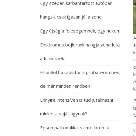
Egy szépen karbantartott autóban
hangzik csak igazán jól a zene
Egy újság a feleségemnek, egy nekem
A
Elektromos bojlerünk hangja zene lesz
á
k
a füleinknek
s
e
Elromlott a radiátor a próbateremben,
k
é
de már minden rendben
l
Ennyire intenzíven is tud jutalmazni
P
i
minket a saját agyunk?
t
a
Epson patronokkal szinte látom a
s