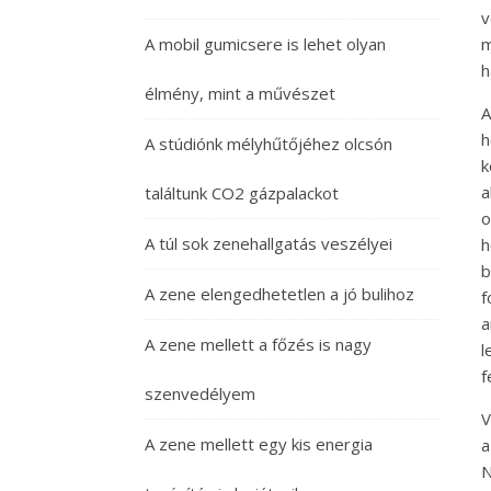
v
A mobil gumicsere is lehet olyan
m
h
élmény, mint a művészet
A
h
A stúdiónk mélyhűtőjéhez olcsón
k
a
találtunk CO2 gázpalackot
o
A túl sok zenehallgatás veszélyei
h
b
A zene elengedhetetlen a jó bulihoz
f
a
A zene mellett a főzés is nagy
l
f
szenvedélyem
V
A zene mellett egy kis energia
a
N