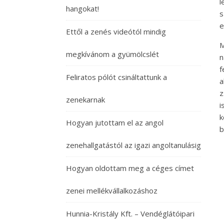
l
hangokat!
s
e
Ettől a zenés videótól mindig
M
megkívánom a gyümölcslét
n
f
Feliratos pólót csináltattunk a
a
z
zenekarnak
i
k
Hogyan jutottam el az angol
b
zenehallgatástól az igazi angoltanulásig
Hogyan oldottam meg a céges címet
zenei mellékvállalkozáshoz
Hunnia-Kristály Kft. – Vendéglátóipari