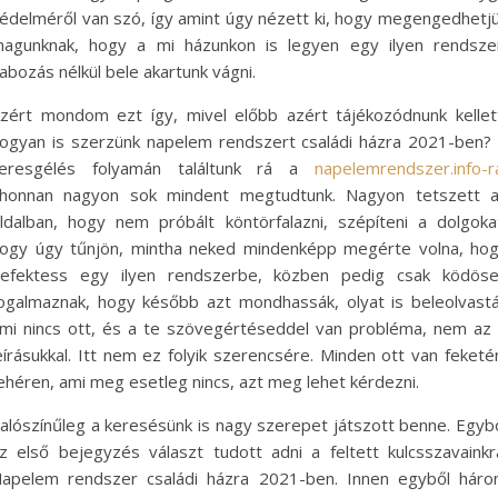
édelméről van szó, így amint úgy nézett ki, hogy megengedhetj
agunknak, hogy a mi házunkon is legyen egy ilyen rendsze
abozás nélkül bele akartunk vágni.
zért mondom ezt így, mivel előbb azért tájékozódnunk kellet
ogyan is szerzünk napelem rendszert családi házra 2021-ben?
eresgélés folyamán találtunk rá a
napelemrendszer.info-r
honnan nagyon sok mindent megtudtunk. Nagyon tetszett 
ldalban, hogy nem próbált köntörfalazni, szépíteni a dolgoka
ogy úgy tűnjön, mintha neked mindenképp megérte volna, ho
efektess egy ilyen rendszerbe, közben pedig csak ködös
ogalmaznak, hogy később azt mondhassák, olyat is beleolvastá
mi nincs ott, és a te szövegértéseddel van probléma, nem az
eírásukkal. Itt nem ez folyik szerencsére. Minden ott van feketé
ehéren, ami meg esetleg nincs, azt meg lehet kérdezni.
alószínűleg a keresésünk is nagy szerepet játszott benne. Egyb
z első bejegyzés választ tudott adni a feltett kulcsszavainkr
apelem rendszer családi házra 2021-ben. Innen egyből hár