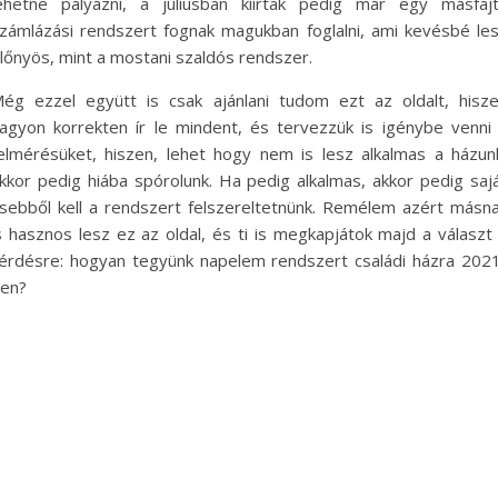
ehetne pályázni, a júliusban kiírtak pedig már egy másfaj
zámlázási rendszert fognak magukban foglalni, ami kevésbé le
lőnyös, mint a mostani szaldós rendszer.
ég ezzel együtt is csak ajánlani tudom ezt az oldalt, hisz
agyon korrekten ír le mindent, és tervezzük is igénybe venni
elmérésüket, hiszen, lehet hogy nem is lesz alkalmas a házun
kkor pedig hiába spórolunk. Ha pedig alkalmas, akkor pedig saj
sebből kell a rendszert felszereltetnünk. Remélem azért másn
s hasznos lesz ez az oldal, és ti is megkapjátok majd a választ
érdésre: hogyan tegyünk napelem rendszert családi házra 202
en?