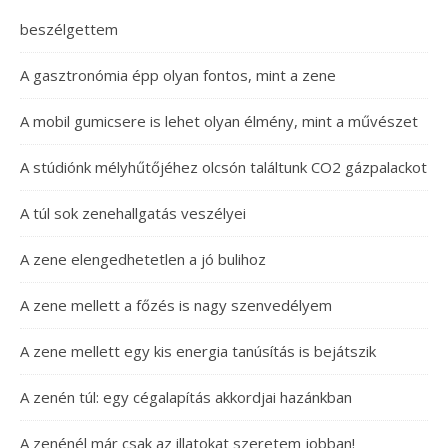
beszélgettem
A gasztronómia épp olyan fontos, mint a zene
A mobil gumicsere is lehet olyan élmény, mint a művészet
A stúdiónk mélyhűtőjéhez olcsón találtunk CO2 gázpalackot
A túl sok zenehallgatás veszélyei
A zene elengedhetetlen a jó bulihoz
A zene mellett a főzés is nagy szenvedélyem
A zene mellett egy kis energia tanúsítás is bejátszik
A zenén túl: egy cégalapítás akkordjai hazánkban
A zenénél már csak az illatokat szeretem jobban!