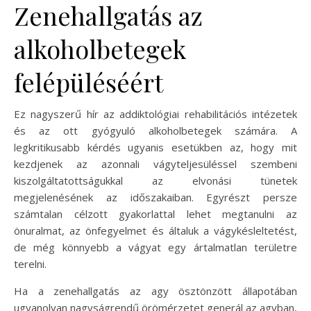
Zenehallgatás az
alkoholbetegek
felépüléséért
Ez nagyszerű hír az addiktológiai rehabilitációs intézetek
és az ott gyógyuló alkoholbetegek számára. A
legkritikusabb kérdés ugyanis esetükben az, hogy mit
kezdjenek az azonnali vágyteljesüléssel szembeni
kiszolgáltatottságukkal az elvonási tünetek
megjelenésének az időszakaiban. Egyrészt persze
számtalan célzott gyakorlattal lehet megtanulni az
önuralmat, az önfegyelmet és általuk a vágykésleltetést,
de még könnyebb a vágyat egy ártalmatlan területre
terelni.
Ha a zenehallgatás az agy ösztönzött állapotában
ugyanolyan nagyságrendű örömérzetet generál az agyban,