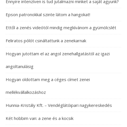
Ennyire intenzíven is tud jutalmazni minket a saját agyunk?
Epson patronokkal szinte látom a hangokat!
Ettől a zenés videótól mindig megkívánom a gyümölcslét
Feliratos pólót csináltattunk a zenekarnak
Hogyan jutottam el az angol zenehallgatástól az igazi
angoltanulásig
Hogyan oldottam meg a céges címet zenei
mellékvállalkozáshoz
Hunnia-Kristály Kft. – Vendéglátóipari nagykereskedés
Két hobbim van: a zene és a kocsik