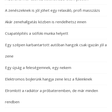
A zenészeknek is jól jöhet egy relaxáló, profi masszázs
Akár zenehallgatás közben is rendelhetsz innen
Csapatépítés a siófoki munka helyett
Egy szépen karbantartott autóban hangzik csak igazán jól a
zene
Egy újság a feleségemnek, egy nekem
Elektromos bojlerünk hangja zene lesz a füleinknek
Elromlott a radiátor a próbateremben, de már minden
rendben