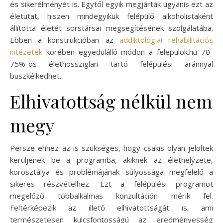
és sikerélményét is. Egytől egyik megjárták ugyanis ezt az
életutat, hiszen mindegyikük felépülő alkoholistaként
állította életét sorstársai megsegítésének szolgálatába.
Ebben a konstrukcióban az
addiktológiai rehabilitációs
intézetek
körében egyedülálló módon a felepulok.hu 70-
75%-os élethossziglan tartó felépülési aránnyal
büszkélkedhet.
Elhivatottság nélkül nem
megy
Persze ehhez az is szükséges, hogy csakis olyan jelöltek
kerüljenek be a programba, akiknek az élethelyzete,
korosztálya és problémájának súlyossága megfelelő a
sikeres részvételhez. Ezt a felépülési programot
megelőző többalkalmas konzultáción mérik fel.
Feltérképezik az illető elhivatottságát is, ami
természetesen kulcsfontosságú az eredményesség