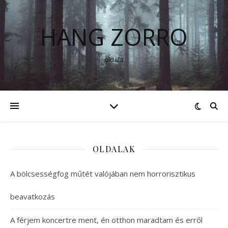
HANG ZORRO
oldala
OLDALAK
A bölcsességfog műtét valójában nem horrorisztikus
beavatkozás
A férjem koncertre ment, én otthon maradtam és erről