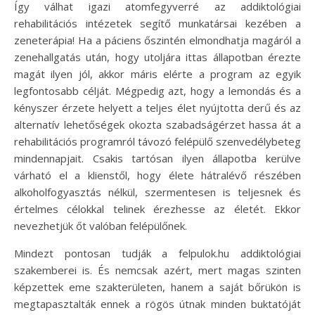
Így válhat igazi atomfegyverré az addiktológiai
rehabilitációs intézetek segítő munkatársai kezében a
zeneterápia! Ha a páciens őszintén elmondhatja magáról a
zenehallgatás után, hogy utoljára ittas állapotban érezte
magát ilyen jól, akkor máris elérte a program az egyik
legfontosabb célját. Mégpedig azt, hogy a lemondás és a
kényszer érzete helyett a teljes élet nyújtotta derű és az
alternatív lehetőségek okozta szabadságérzet hassa át a
rehabilitációs programról távozó felépülő szenvedélybeteg
mindennapjait. Csakis tartósan ilyen állapotba kerülve
várható el a klienstől, hogy élete hátralévő részében
alkoholfogyasztás nélkül, szermentesen is teljesnek és
értelmes célokkal telinek érezhesse az életét. Ekkor
nevezhetjük őt valóban felépülőnek.
Mindezt pontosan tudják a felpulok.hu addiktológiai
szakemberei is. És nemcsak azért, mert magas szinten
képzettek eme szakterületen, hanem a saját bőrükön is
megtapasztalták ennek a rögös útnak minden buktatóját