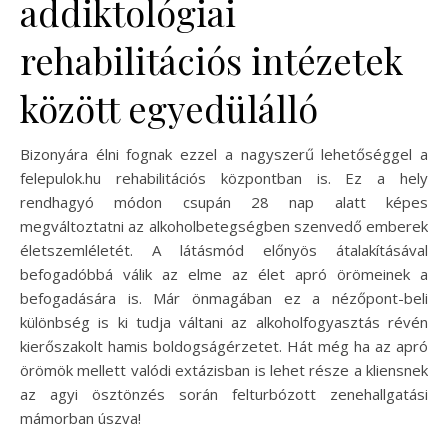
addiktológiai
rehabilitációs intézetek
között egyedülálló
Bizonyára élni fognak ezzel a nagyszerű lehetőséggel a
felepulok.hu rehabilitációs központban is. Ez a hely
rendhagyó módon csupán 28 nap alatt képes
megváltoztatni az alkoholbetegségben szenvedő emberek
életszemléletét. A látásmód előnyös átalakításával
befogadóbbá válik az elme az élet apró örömeinek a
befogadására is. Már önmagában ez a nézőpont-beli
különbség is ki tudja váltani az alkoholfogyasztás révén
kierőszakolt hamis boldogságérzetet. Hát még ha az apró
örömök mellett valódi extázisban is lehet része a kliensnek
az agyi ösztönzés során felturbózott zenehallgatási
mámorban úszva!