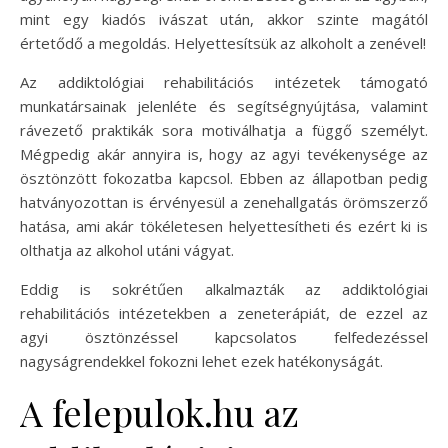
mint egy kiadós ivászat után, akkor szinte magától
értetődő a megoldás. Helyettesítsük az alkoholt a zenével!
Az addiktológiai rehabilitációs intézetek támogató
munkatársainak jelenléte és segítségnyújtása, valamint
rávezető praktikák sora motiválhatja a függő személyt.
Mégpedig akár annyira is, hogy az agyi tevékenysége az
ösztönzött fokozatba kapcsol. Ebben az állapotban pedig
hatványozottan is érvényesül a zenehallgatás örömszerző
hatása, ami akár tökéletesen helyettesítheti és ezért ki is
olthatja az alkohol utáni vágyat.
Eddig is sokrétűen alkalmazták az addiktológiai
rehabilitációs intézetekben a zeneterápiát, de ezzel az
agyi ösztönzéssel kapcsolatos felfedezéssel
nagyságrendekkel fokozni lehet ezek hatékonyságát.
A felepulok.hu az