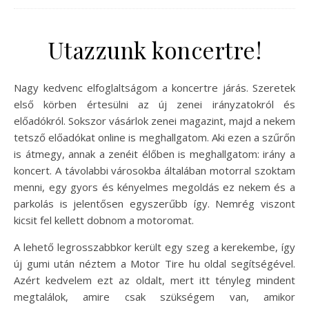
Utazzunk koncertre!
Nagy kedvenc elfoglaltságom a koncertre járás. Szeretek
első körben értesülni az új zenei irányzatokról és
előadókról. Sokszor vásárlok zenei magazint, majd a nekem
tetsző előadókat online is meghallgatom. Aki ezen a szűrőn
is átmegy, annak a zenéit élőben is meghallgatom: irány a
koncert. A távolabbi városokba általában motorral szoktam
menni, egy gyors és kényelmes megoldás ez nekem és a
parkolás is jelentősen egyszerűbb így. Nemrég viszont
kicsit fel kellett dobnom a motoromat.
A lehető legrosszabbkor került egy szeg a kerekembe, így
új gumi után néztem a Motor Tire hu oldal segítségével.
Azért kedvelem ezt az oldalt, mert itt tényleg mindent
megtalálok, amire csak szükségem van, amikor