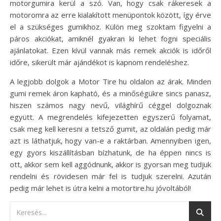
motorgumira kerül a szó. Van, hogy csak rákeresek a
motoromra az erre kialakított menüpontok között, így érve
el a szükséges gumikhoz. Külön meg szoktam figyelni a
páros akciókat, amiknél gyakran ki lehet fogni speciális
ajánlatokat. Ezen kívül vannak más remek akciók is időről
időre, sikerült már ajándékot is kapnom rendeléshez.
A legjobb dolgok a Motor Tire hu oldalon az árak. Minden
gumi remek áron kapható, és a minőségükre sincs panasz,
hiszen számos nagy nevű, világhírű céggel dolgoznak
együtt. A megrendelés kifejezetten egyszerű folyamat,
csak meg kell keresni a tetsző gumit, az oldalán pedig már
azt is láthatjuk, hogy van-e a raktárban. Amennyiben igen,
egy gyors kiszállításban bízhatunk, de ha éppen nincs is
ott, akkor sem kell aggódnunk, akkor is gyorsan meg tudjuk
rendelni és rövidesen már fel is tudjuk szerelni. Azután
pedig már lehet is útra kelni a motortire.hu jóvoltából!