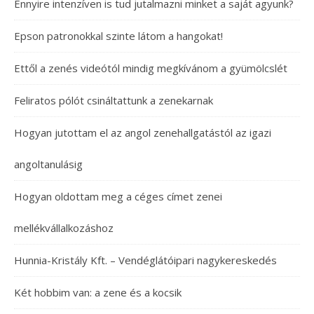
Ennyire intenzíven is tud jutalmazni minket a saját agyunk?
Epson patronokkal szinte látom a hangokat!
Ettől a zenés videótól mindig megkívánom a gyümölcslét
Feliratos pólót csináltattunk a zenekarnak
Hogyan jutottam el az angol zenehallgatástól az igazi
angoltanulásig
Hogyan oldottam meg a céges címet zenei
mellékvállalkozáshoz
Hunnia-Kristály Kft. – Vendéglátóipari nagykereskedés
Két hobbim van: a zene és a kocsik