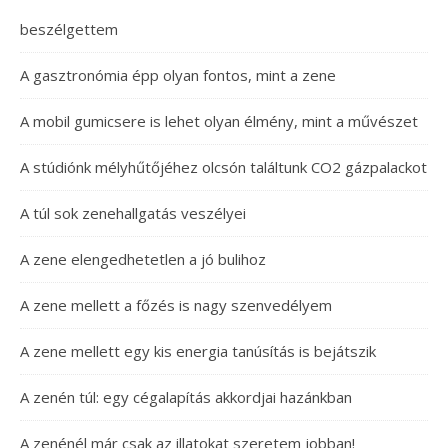
beszélgettem
A gasztronómia épp olyan fontos, mint a zene
A mobil gumicsere is lehet olyan élmény, mint a művészet
A stúdiónk mélyhűtőjéhez olcsón találtunk CO2 gázpalackot
A túl sok zenehallgatás veszélyei
A zene elengedhetetlen a jó bulihoz
A zene mellett a főzés is nagy szenvedélyem
A zene mellett egy kis energia tanúsítás is bejátszik
A zenén túl: egy cégalapítás akkordjai hazánkban
A zenénél már csak az illatokat szeretem jobban!