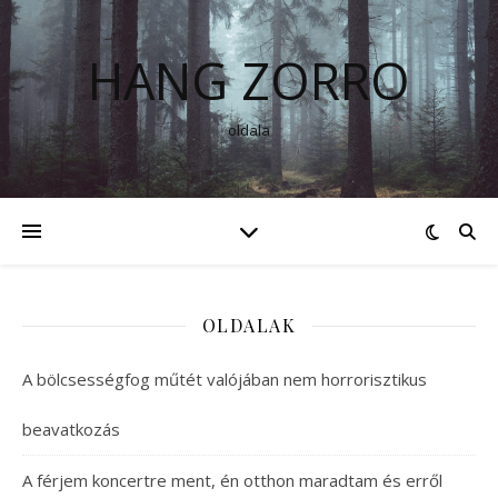
HANG ZORRO
oldala
OLDALAK
A bölcsességfog műtét valójában nem horrorisztikus
beavatkozás
A férjem koncertre ment, én otthon maradtam és erről