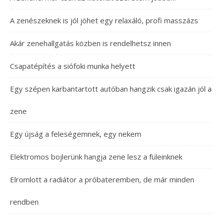
A zenészeknek is jól jöhet egy relaxáló, profi masszázs
Akár zenehallgatás közben is rendelhetsz innen
Csapatépítés a siófoki munka helyett
Egy szépen karbantartott autóban hangzik csak igazán jól a
zene
Egy újság a feleségemnek, egy nekem
Elektromos bojlerünk hangja zene lesz a füleinknek
Elromlott a radiátor a próbateremben, de már minden
rendben