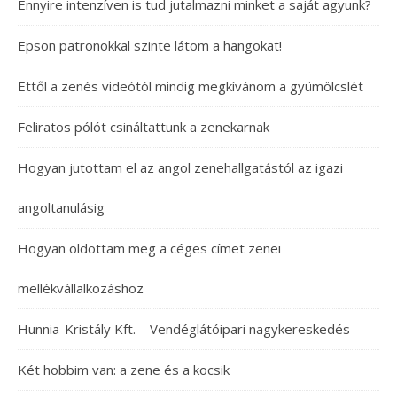
Ennyire intenzíven is tud jutalmazni minket a saját agyunk?
Epson patronokkal szinte látom a hangokat!
Ettől a zenés videótól mindig megkívánom a gyümölcslét
Feliratos pólót csináltattunk a zenekarnak
Hogyan jutottam el az angol zenehallgatástól az igazi
angoltanulásig
Hogyan oldottam meg a céges címet zenei
mellékvállalkozáshoz
Hunnia-Kristály Kft. – Vendéglátóipari nagykereskedés
Két hobbim van: a zene és a kocsik