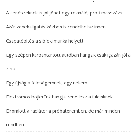
A zenészeknek is jól jöhet egy relaxáló, profi masszázs
Akár zenehallgatás közben is rendelhetsz innen
Csapatépítés a siófoki munka helyett
Egy szépen karbantartott autóban hangzik csak igazán jól a
zene
Egy újság a feleségemnek, egy nekem
Elektromos bojlerünk hangja zene lesz a füleinknek
Elromlott a radiátor a próbateremben, de már minden
rendben