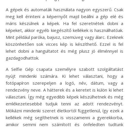
A gépek és automaták használata nagyon egyszerű. Csak
meg kell érinteni a képernyőt majd beállni a gép elé és
máris készülnek a képek. Ha fel szeretnétek dobni a
képeket, akkor egyéb kiegészítő kellékek is használhatóak.
Mint például paróka, bajusz, szemüveg vagy álarc. Ezeknek
köszönhetően sok vicces kép is készíthető. Ezzel is fel
lehet dobni a hangultatot és még plusz jó élménnyel is
gazdagodhattok.
A Selfie Gép csapata személyre szabott szolgáltatást
nyújt mindenki számára. Ki lehet választani, hogy a
fotópapíron szerepeljen a logó, név, dátum, vagy a
rendezvény neve. A hátterek és a keretet is külön ki lehet
választani. Így még egyedibb képek készülhetnek és még
emlékezetesebbé tudjuk tenni az adott rendezvényt.
Mókázni mindenki szeret életkortól függetlenül, így ezek a
kellékek még segíthetnek is visszamenni a gyerekkorba,
amikor semmi nem számított és önfeledten tudtunk