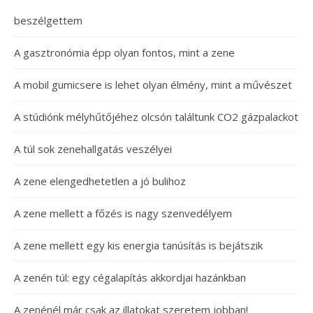
beszélgettem
A gasztronómia épp olyan fontos, mint a zene
A mobil gumicsere is lehet olyan élmény, mint a művészet
A stúdiónk mélyhűtőjéhez olcsón találtunk CO2 gázpalackot
A túl sok zenehallgatás veszélyei
A zene elengedhetetlen a jó bulihoz
A zene mellett a főzés is nagy szenvedélyem
A zene mellett egy kis energia tanúsítás is bejátszik
A zenén túl: egy cégalapítás akkordjai hazánkban
A zenénél már csak az illatokat szeretem jobban!