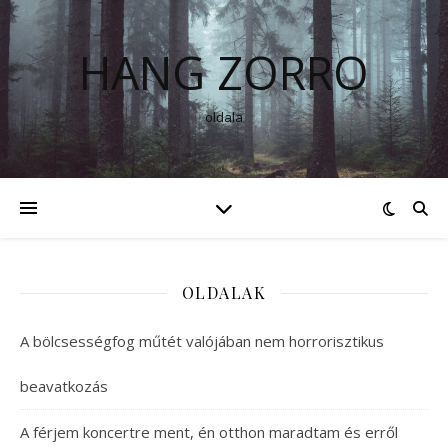
HANG ZORRO
oldala
OLDALAK
A bölcsességfog műtét valójában nem horrorisztikus
beavatkozás
A férjem koncertre ment, én otthon maradtam és erről