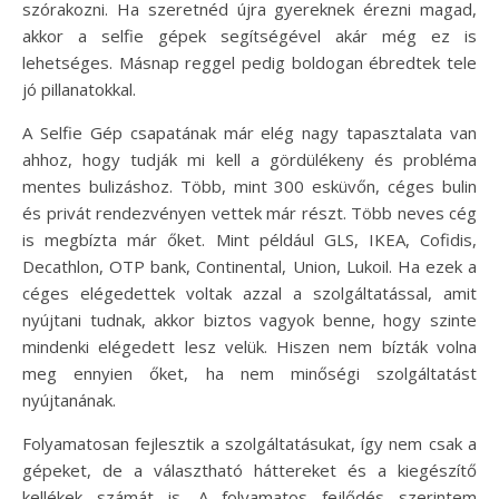
szórakozni. Ha szeretnéd újra gyereknek érezni magad,
akkor a selfie gépek segítségével akár még ez is
lehetséges. Másnap reggel pedig boldogan ébredtek tele
jó pillanatokkal.
A Selfie Gép csapatának már elég nagy tapasztalata van
ahhoz, hogy tudják mi kell a gördülékeny és probléma
mentes bulizáshoz. Több, mint 300 esküvőn, céges bulin
és privát rendezvényen vettek már részt. Több neves cég
is megbízta már őket. Mint például GLS, IKEA, Cofidis,
Decathlon, OTP bank, Continental, Union, Lukoil. Ha ezek a
céges elégedettek voltak azzal a szolgáltatással, amit
nyújtani tudnak, akkor biztos vagyok benne, hogy szinte
mindenki elégedett lesz velük. Hiszen nem bízták volna
meg ennyien őket, ha nem minőségi szolgáltatást
nyújtanának.
Folyamatosan fejlesztik a szolgáltatásukat, így nem csak a
gépeket, de a választható háttereket és a kiegészítő
kellékek számát is. A folyamatos fejlődés szerintem