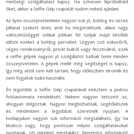
minőségi szolgáltatást kapsz. Ha szívesen kipróbálnád
őket, akkor a Selfie Gép csapatát tudom neked ajánlani.
Az ilyen összejöveteleken nagyon sok jó, boldog és vicces
pillanat szokott lenni, amit ha megörökítünk, akkor nagy
valószínűséggel sokkal jobban fel tudjuk majd később
idézni ezeket a boldog perceket. Legyen szó esküvőről,
céges rendezvényről, privát buliról vagy fesztiválról, ezek
a selfie gépek nagyon jó szolgálatot tudnak tenni minden
összejövetelen. A gépek mellé még segítséget is kapsz,
így még attól sem kell tartani, hogy időközben elromlik és
nem fogjátok tudni használni.
Én legutóbb a Selfie Gép csapatánál intéztem a pixbox
fotóautomata rendelését. Nekem nagyon tetszett az,
ahogyan dolgoztak. Nagyon megbízhatóak, segítőkészek
és mindenben a legjobbat szeretnék nyújtani. A
honlapjukon nagyon sok információ megtalálható, így ha
kíváncsi vagy, hogy pontosan milyen szolgáltatásokat
nyújtanak, ott mindent megtalálsz. Rengeteg információt