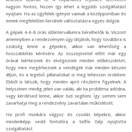
nagyon fontos, hiszen így lehet a legjobb szolgáltatást
nyújtani. Ha az ügyfelek igényei vannak a középpontban és
ennek megfelelően kerülnek változtatásra egyes dolgok.
A gépek 4-6-8 órás időintervallumra bérelhetők ki. Viszont
amennyiben a rendezvényen úgy látjátok, hogy továbbra is
szükség lenne a gépekre, akkor van lehetőség a
hosszabbítás kérésére. Az összejövetel előtt már egy
órával kiérkeznek és elvégeznek minden előkészületet,
hogy mire megérkeznek a vendégek már minden készen
álljon, és a legelső pillanatokat is meg lehessen örökíteni.
Ebből is látszik, hogy minden apró részletre figyelnek. A
helyszínen mindig jelen van valaki, aki ha probléma adódna,
vagy kérdésed lenne, akkor tud segíteni. Így semmi sem
zavarhatja meg a rendezvény zavartalan működését.
Ha profi munkára vágysz és csodás képekre, akkor
mindenképp vedd fontolóra a Selfie Gép nyújtotta
szolgáltatást.