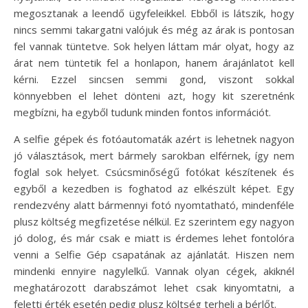
megosztanak a leendő ügyfeleikkel. Ebből is látszik, hogy
nincs semmi takargatni valójuk és még az árak is pontosan
fel vannak tüntetve. Sok helyen láttam már olyat, hogy az
árat nem tüntetik fel a honlapon, hanem árajánlatot kell
kérni. Ezzel sincsen semmi gond, viszont sokkal
könnyebben el lehet dönteni azt, hogy kit szeretnénk
megbízni, ha egyből tudunk minden fontos információt.
A selfie gépek és fotóautomaták azért is lehetnek nagyon
jó választások, mert bármely sarokban elférnek, így nem
foglal sok helyet. Csúcsminőségű fotókat készítenek és
egyből a kezedben is foghatod az elkészült képet. Egy
rendezvény alatt bármennyi fotó nyomtatható, mindenféle
plusz költség megfizetése nélkül. Ez szerintem egy nagyon
jó dolog, és már csak e miatt is érdemes lehet fontolóra
venni a Selfie Gép csapatának az ajánlatát. Hiszen nem
mindenki ennyire nagylelkű. Vannak olyan cégek, akiknél
meghatározott darabszámot lehet csak kinyomtatni, a
feletti érték esetén pedig plusz költség terheli a bérlőt.