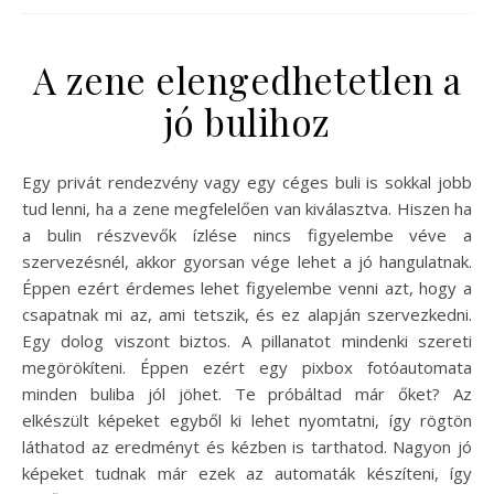
A zene elengedhetetlen a
jó bulihoz
Egy privát rendezvény vagy egy céges buli is sokkal jobb
tud lenni, ha a zene megfelelően van kiválasztva. Hiszen ha
a bulin részvevők ízlése nincs figyelembe véve a
szervezésnél, akkor gyorsan vége lehet a jó hangulatnak.
Éppen ezért érdemes lehet figyelembe venni azt, hogy a
csapatnak mi az, ami tetszik, és ez alapján szervezkedni.
Egy dolog viszont biztos. A pillanatot mindenki szereti
megörökíteni. Éppen ezért egy pixbox fotóautomata
minden buliba jól jöhet. Te próbáltad már őket? Az
elkészült képeket egyből ki lehet nyomtatni, így rögtön
láthatod az eredményt és kézben is tarthatod. Nagyon jó
képeket tudnak már ezek az automaták készíteni, így