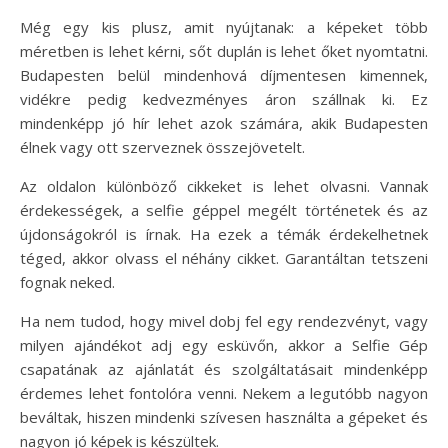
Még egy kis plusz, amit nyújtanak: a képeket több
méretben is lehet kérni, sőt duplán is lehet őket nyomtatni.
Budapesten belül mindenhová díjmentesen kimennek,
vidékre pedig kedvezményes áron szállnak ki. Ez
mindenképp jó hír lehet azok számára, akik Budapesten
élnek vagy ott szerveznek összejövetelt.
Az oldalon különböző cikkeket is lehet olvasni. Vannak
érdekességek, a selfie géppel megélt történetek és az
újdonságokról is írnak. Ha ezek a témák érdekelhetnek
téged, akkor olvass el néhány cikket. Garantáltan tetszeni
fognak neked.
Ha nem tudod, hogy mivel dobj fel egy rendezvényt, vagy
milyen ajándékot adj egy esküvőn, akkor a Selfie Gép
csapatának az ajánlatát és szolgáltatásait mindenképp
érdemes lehet fontolóra venni. Nekem a legutóbb nagyon
beváltak, hiszen mindenki szívesen használta a gépeket és
nagyon jó képek is készültek.