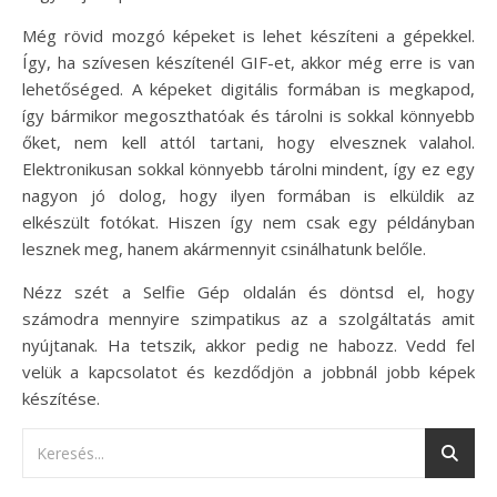
Még rövid mozgó képeket is lehet készíteni a gépekkel.
Így, ha szívesen készítenél GIF-et, akkor még erre is van
lehetőséged. A képeket digitális formában is megkapod,
így bármikor megoszthatóak és tárolni is sokkal könnyebb
őket, nem kell attól tartani, hogy elvesznek valahol.
Elektronikusan sokkal könnyebb tárolni mindent, így ez egy
nagyon jó dolog, hogy ilyen formában is elküldik az
elkészült fotókat. Hiszen így nem csak egy példányban
lesznek meg, hanem akármennyit csinálhatunk belőle.
Nézz szét a Selfie Gép oldalán és döntsd el, hogy
számodra mennyire szimpatikus az a szolgáltatás amit
nyújtanak. Ha tetszik, akkor pedig ne habozz. Vedd fel
velük a kapcsolatot és kezdődjön a jobbnál jobb képek
készítése.