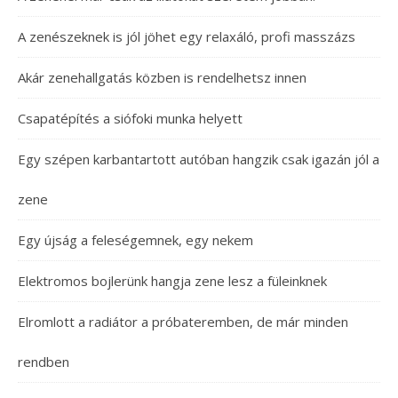
A zenészeknek is jól jöhet egy relaxáló, profi masszázs
Akár zenehallgatás közben is rendelhetsz innen
Csapatépítés a siófoki munka helyett
Egy szépen karbantartott autóban hangzik csak igazán jól a
zene
Egy újság a feleségemnek, egy nekem
Elektromos bojlerünk hangja zene lesz a füleinknek
Elromlott a radiátor a próbateremben, de már minden
rendben