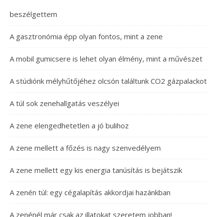
beszélgettem
A gasztronómia épp olyan fontos, mint a zene
A mobil gumicsere is lehet olyan élmény, mint a művészet
A stúdiónk mélyhűtőjéhez olcsón találtunk CO2 gázpalackot
A túl sok zenehallgatás veszélyei
A zene elengedhetetlen a jó bulihoz
A zene mellett a főzés is nagy szenvedélyem
A zene mellett egy kis energia tanúsítás is bejátszik
A zenén túl: egy cégalapítás akkordjai hazánkban
A zenénél már csak az illatokat szeretem jobban!