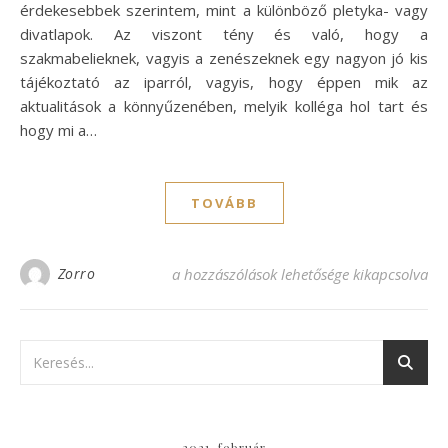
érdekesebbek szerintem, mint a különböző pletyka- vagy
divatlapok. Az viszont tény és való, hogy a
szakmabelieknek, vagyis a zenészeknek egy nagyon jó kis
tájékoztató az iparról, vagyis, hogy éppen mik az
aktualitások a könnyűzenében, melyik kolléga hol tart és
hogy mi a…
TOVÁBB
Te milyen újságokat szoktál olvasni? bejeg
Zorro
a hozzászólások lehetősége kikapcsolva
2021. február