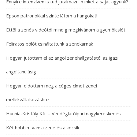
Ennyire intenzíven is tud jutalmazni minket a saját agyunk?
Epson patronokkal szinte látom a hangokat!
Ettől a zenés videótól mindig megkívánom a gyümölcslét
Feliratos pólót csináltattunk a zenekarnak
Hogyan jutottam el az angol zenehallgatástól az igazi
angoltanulásig
Hogyan oldottam meg a céges címet zenei
mellékvállalkozáshoz
Hunnia-Kristály Kft. – Vendéglátóipari nagykereskedés
Két hobbim van: a zene és a kocsik