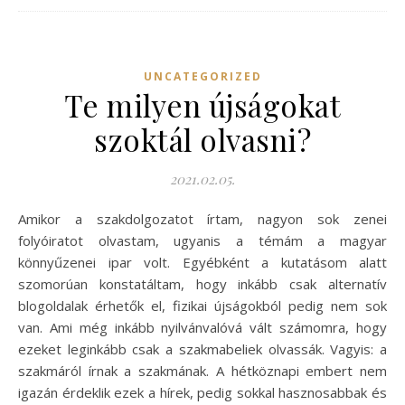
UNCATEGORIZED
Te milyen újságokat
szoktál olvasni?
2021.02.05.
Amikor a szakdolgozatot írtam, nagyon sok zenei
folyóiratot olvastam, ugyanis a témám a magyar
könnyűzenei ipar volt. Egyébként a kutatásom alatt
szomorúan konstatáltam, hogy inkább csak alternatív
blogoldalak érhetők el, fizikai újságokból pedig nem sok
van. Ami még inkább nyilvánvalóvá vált számomra, hogy
ezeket leginkább csak a szakmabeliek olvassák. Vagyis: a
szakmáról írnak a szakmának. A hétköznapi embert nem
igazán érdeklik ezek a hírek, pedig sokkal hasznosabbak és