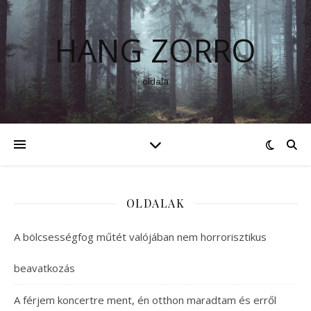
HANG ZORRO
oldala
OLDALAK
A bölcsességfog műtét valójában nem horrorisztikus
beavatkozás
A férjem koncertre ment, én otthon maradtam és erről