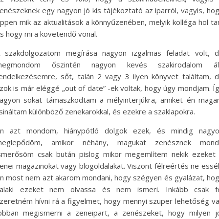
enészeknek egy nagyon jó kis tájékoztató az iparról, vagyis, ho
ppen mik az aktualitások a könnyűzenében, melyik kolléga hol ta
s hogy mi a követendő vonal.
 szakdolgozatom megírása nagyon izgalmas feladat volt, 
megmondom őszintén nagyon kevés szakirodalom áll
endelkezésemre, sőt, talán 2 vagy 3 ilyen könyvet találtam, 
zok is már eléggé „out of date” -ek voltak, hogy úgy mondjam. Í
agyon sokat támaszkodtam a mélyinterjúkra, amiket én mag
sináltam különböző zenekarokkal, és ezekre a szaklapokra.
n azt mondom, hiánypótló dolgok ezek, és mindig nagy
meglepődöm, amikor néhány, magukat zenésznek mond
smerősöm csak bután pislog mikor megemlítem nekik ezeket
enei magazinokat vagy blogoldalakat. Viszont félreértés ne essé
n most nem azt akarom mondani, hogy szégyen és gyalázat, ho
alaki ezeket nem olvassa és nem ismeri. Inkább csak f
zeretném hívni rá a figyelmet, hogy mennyi szuper lehetőség v
obban megismerni a zeneipart, a zenészeket, hogy milyen j