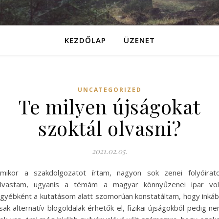
KEZDŐLAP
ÜZENET
UNCATEGORIZED
Te milyen újságokat
szoktál olvasni?
2021.02.05.
mikor a szakdolgozatot írtam, nagyon sok zenei folyóirat
lvastam, ugyanis a témám a magyar könnyűzenei ipar vol
gyébként a kutatásom alatt szomorúan konstatáltam, hogy inká
sak alternatív blogoldalak érhetők el, fizikai újságokból pedig n