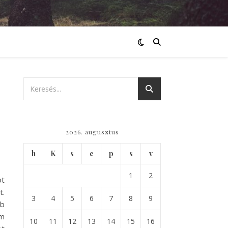
2026. augusztus
h
K
s
c
p
s
v
1
2
ot
t.
3
4
5
6
7
8
9
bb
em
10
11
12
13
14
15
16