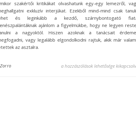
mikor szakértői kritikákat olvashatunk egy-egy lemezről, va
eghallgatni exkluzív interjúkat. Ezekből mind-mind csak tanul
lehet és leginkább a kezdő, szárnybontogató fiata
enészpalántáknak ajánlom a figyelmükbe, hogy ne legyen rest
anulni a nagyoktól. Hiszen azoknak a tanácsait érdem
egfogadni, vagy legalább elgondolkodni rajtuk, akik már valam
etettek az asztalra.
Te milyen újságokat szoktál olvasni? 
Zorro
a hozzászólások lehetősége kikapcsol