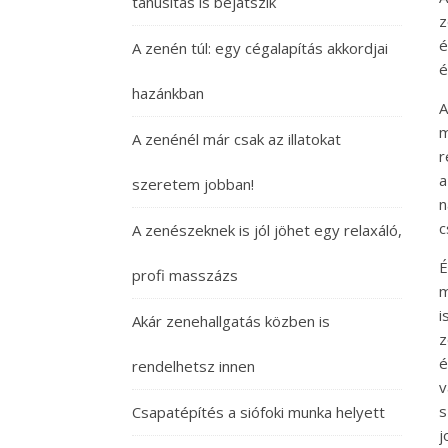
tanúsítás is bejátszik
z
é
A zenén túl: egy cégalapítás akkordjai
é
hazánkban
A
A zenénél már csak az illatokat
r
a
szeretem jobban!
n
c
A zenészeknek is jól jöhet egy relaxáló,
É
profi masszázs
i
Akár zenehallgatás közben is
z
é
rendelhetsz innen
v
s
Csapatépítés a siófoki munka helyett
j