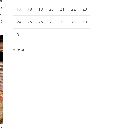
et
 a
17
18
19
20
21
22
23
k,
 a
24
25
26
27
28
29
30
31
« febr
 a