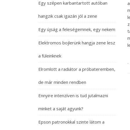
Egy szépen karbantartott autóban
a
m
hangzik csak igazán jól a zene
z
Egy újság a feleségemnek, egy nekem
t
m
Elektromos bojlerünk hangja zene lesz
l
a füleinknek
-
Elromlott a radiátor a próbateremben,
de már minden rendben
Ennyire intenzíven is tud jutalmazni
minket a saját agyunk?
Epson patronokkal szinte látom a