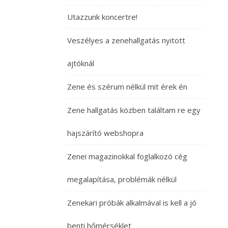
Utazzunk koncertre!
Veszélyes a zenehallgatás nyitott
ajtóknál
Zene és szérum nélkül mit érek én
Zene hallgatás közben találtam re egy
hajszárító webshopra
Zenei magazinokkal foglalkozó cég
megalapítása, problémák nélkül
Zenekari próbák alkalmával is kell a jó
benti hőmérséklet