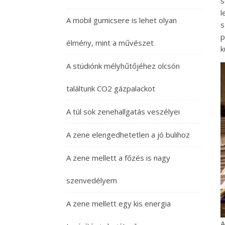
s
l
A mobil gumicsere is lehet olyan
s
p
élmény, mint a művészet
k
A stúdiónk mélyhűtőjéhez olcsón
találtunk CO2 gázpalackot
A túl sok zenehallgatás veszélyei
A zene elengedhetetlen a jó bulihoz
A zene mellett a főzés is nagy
szenvedélyem
A zene mellett egy kis energia
A