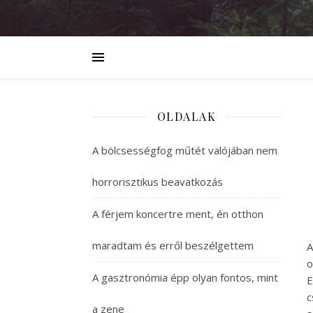
OLDALAK
A bölcsességfog műtét valójában nem
horrorisztikus beavatkozás
A férjem koncertre ment, én otthon
maradtam és erről beszélgettem
A
o
A gasztronómia épp olyan fontos, mint
E
c
a zene