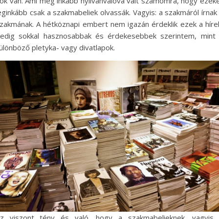
ok van. Ami még inkább nyilvánvalóvá vált számomra, hogy ezek
eginkább csak a szakmabeliek olvassák. Vagyis: a szakmáról írnak
zakmának. A hétköznapi embert nem igazán érdeklik ezek a híre
edig sokkal hasznosabbak és érdekesebbek szerintem, mint
ülönböző pletyka- vagy divatlapok.
z viszont tény és való, hogy a szakmabelieknek, vagyis