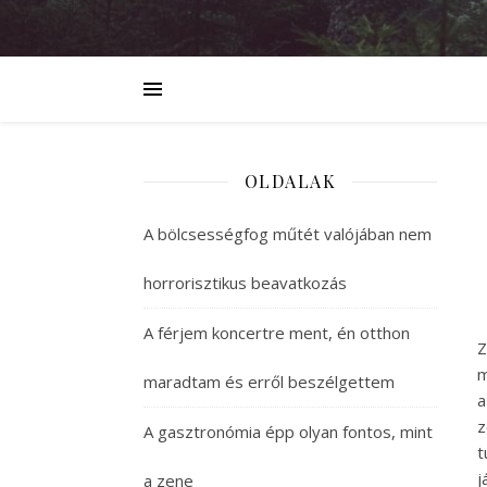
OLDALAK
A bölcsességfog műtét valójában nem
horrorisztikus beavatkozás
A férjem koncertre ment, én otthon
Z
m
maradtam és erről beszélgettem
a
z
A gasztronómia épp olyan fontos, mint
t
j
a zene