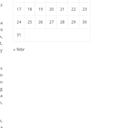
az
17
18
19
20
21
22
23
24
25
26
27
28
29
30
 a
ni
31
k,
t,
« febr
y
is
am
én
ig
 a
m,
k,
 a