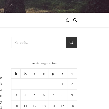
2026. augusztus
h
K
s
c
p
s
v
em
ak
1
2
 a
3
4
5
6
7
8
9
am
ny
10
11
12
13
14
15
16
az