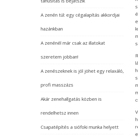
tanúsítás is bejátszik
s
é
A zenén túl: egy cégalapítás akkordjai
e
hazánkban
m
A zenénél már csak az illatokat
s
R
szeretem jobban!
l
h
A zenészeknek is jól jöhet egy relaxáló,
s
profi masszázs
m
m
Akár zenehallgatás közben is
c
V
rendelhetsz innen
h
r
Csapatépítés a siófoki munka helyett
e