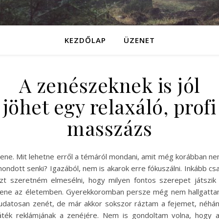
KEZDŐLAP
ÜZENET
A zenészeknek is jól
jöhet egy relaxáló, profi
masszázs
ene. Mit lehetne erről a témáról mondani, amit még korábban n
ondott senki? Igazából, nem is akarok erre fókuszálni. Inkább cs
zt szeretném elmesélni, hogy milyen fontos szerepet játszik
ene az életemben. Gyerekkoromban persze még nem hallgatt
udatosan zenét, de már akkor sokszor ráztam a fejemet, néhá
áték reklámjának a zenéjére. Nem is gondoltam volna, hogy 