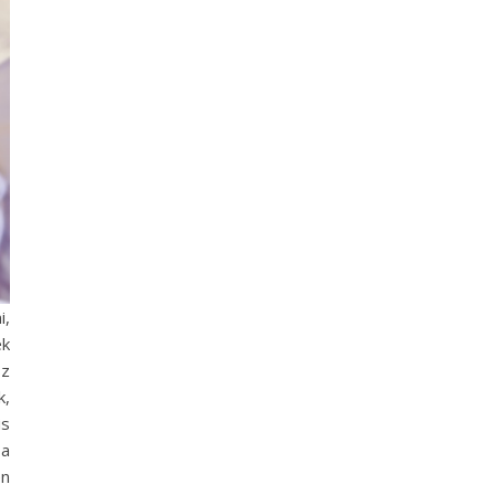
i,
ek
sz
k,
is
 a
en