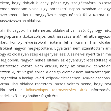
ekem, hogy dobjak ki ennyi pénzt egy szolgáltatásra, biztos
emet mondtam volna. Egy sorsszerű napon azonban az egy
averomnak sikerült meggyőznie, hogy nézzek fel a Karma Th
asszázsszalon oldalára.
afinált vagyok, ha internetes oldalakról van szó, úgyhogy mik
egkaptam a „kókuszolajos testmasszázs árak” feliratba ágyazo
inket, komoly elvárásokkal léptem fel a Karma Thai oldalár
lsőként nagyon meglepődtem. Egyáltalán nem számítottam arr
ogy az oldal ilyen szép és igényes lesz. A színeivel nyert talán m
 legjobban. Nagyon nehéz eltalálni az egyensúlyt letisztultság 
íszítettség között. Nem akarjuk, hogy az oldalunk igénytelen
ézzen ki, de végső soron a design elemek nem hátráltathatják
átogatókat a honlap valódi céljának elérésében. Amikor azonban
arma Thai oldalára ránéztem, biztos voltam benne, hogy röv
időn belül a
kókuszolajos testmasszázs árak
információv
endelkező kategóriához fogok érni.