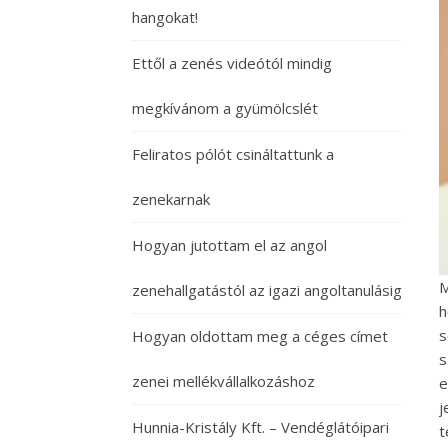
hangokat!
Ettől a zenés videótól mindig
megkívánom a gyümölcslét
Feliratos pólót csináltattunk a
zenekarnak
Hogyan jutottam el az angol
M
zenehallgatástól az igazi angoltanulásig
h
s
Hogyan oldottam meg a céges címet
s
zenei mellékvállalkozáshoz
e
j
Hunnia-Kristály Kft. – Vendéglátóipari
t