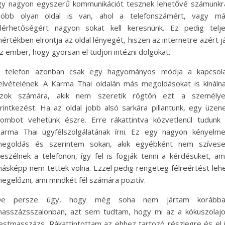
gy nagyon egyszerű kommunikációt tesznek lehetővé számunkr
öbb olyan oldal is van, ahol a telefonszámért, vagy m
lérhetőségért nagyon sokat kell keresnünk. Ez pedig telj
értékben elrontja az oldal lényegét, hiszen az internetre azért j
z ember, hogy gyorsan el tudjon intézni dolgokat.
 telefon azonban csak egy hagyományos módja a kapcsol
elvételének. A Karma Thai oldalán más megoldásokat is kínáln
zok számára, akik nem szeretik rögtön ezt a személy
rintkezést. Ha az oldal jobb alsó sarkára pillantunk, egy üzen
ombot vehetünk észre. Erre rákattintva közvetlenül tudunk
arma Thai ügyfélszolgálatának írni. Ez egy nagyon kényelm
egoldás és szerintem sokan, akik egyébként nem szíves
eszélnek a telefonon, így fel is fogják tenni a kérdésüket, am
ásképp nem tettek volna. Ezzel pedig rengeteg félreértést leh
egelőzni, ami mindkét fél számára pozitív.
De persze úgy, hogy még soha nem jártam korábba
asszázsszalonban, azt sem tudtam, hogy mi az a kókuszolaj
estmasszázs. Rákattintottam az ehhez tartozó részlegre és el 