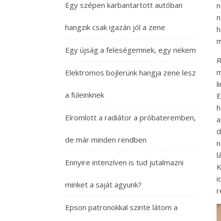
Egy szépen karbantartott autóban
n
n
hangzik csak igazán jól a zene
h
m
Egy újság a feleségemnek, egy nekem
R
m
Elektromos bojlerünk hangja zene lesz
l
a füleinknek
E
h
Elromlott a radiátor a próbateremben,
a
d
de már minden rendben
n
l
Ennyire intenzíven is tud jutalmazni
K
minket a saját agyunk?
r
Epson patronokkal szinte látom a