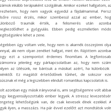
zámok inkább terápiaként szolgálnak. Amikor ezeket hallgatom, a
rezhetem, hogy nem vagyok egyedül a fájdalmammal. Pers
lsőre rossz érzés, mikor szembesül azzal az ember, ho
különböző traumák érték, a felismerés után azonba
egkezdődhet a gyógyulás. Ebben pedig eszméletlen mód
egítségünkre lehet a zene.
égebben úgy voltam vele, hogy nem is akarnék összejönni oly
ánnyal, aki nem olyan zenéket hallgat, mint én. Rájöttem azonba
ogy ezt a szempontot érdemes finomítani. A legfontosa
zámomra jelenleg egy párkapcsolatban az, hogy nem szám
ilyen az ízlésünk, ne bántsuk a másikat azért, ha különbözik
iénktől. Ez magától értetődőnek tűnhet, de sokszor ez
súsznak el még a legszebben elindult romantikus kapcsolatok is.
olt azonban egy másik irányvonal is, ami segítségemre volt abba
ogy kiegyensúlyozottabb ember legyek. A stressz levezetésé
engeteg lehetőségünk van, de csak kevesek élnek ezekkel. 
gyik ilyen, a masszázs. Ha pár évvel ezelőtt azt mondtátok vol