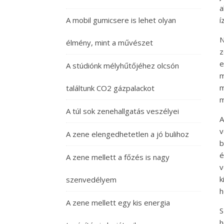
a
A mobil gumicsere is lehet olyan
í
N
élmény, mint a művészet
z
e
A stúdiónk mélyhűtőjéhez olcsón
m
találtunk CO2 gázpalackot
m
A túl sok zenehallgatás veszélyei
A
v
A zene elengedhetetlen a jó bulihoz
b
é
A zene mellett a főzés is nagy
v
k
szenvedélyem
h
A zene mellett egy kis energia
S
h