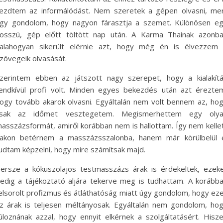
ezdtem az informálódást. Nem szeretek a gépen olvasni, me
gy gondolom, hogy nagyon fárasztja a szemet. Különösen e
osszú, gép előtt töltött nap után. A Karma Thainak azonb
alahogyan sikerült elérnie azt, hogy még én is élvezzem
zövegeik olvasását.
zerintem ebben az játszott nagy szerepet, hogy a kialakít
endkívül profi volt. Minden egyes bekezdés után azt érezte
ogy tovább akarok olvasni. Egyáltalán nem volt bennem az, ho
sak az időmet vesztegetem. Megismerhettem egy oly
asszázsformát, amiről korábban nem is hallottam. Így nem kelle
akon betérnem a masszázsszalonba, hanem már körülbelül 
udtam képzelni, hogy mire számítsak majd.
ersze a kókuszolajos testmasszázs árak is érdekeltek, ezek
edig a tájékoztató aljára tekerve meg is tudhattam. A korább
elsorolt profizmus és átláthatóság miatt úgy gondolom, hogy ez
z árak is teljesen méltányosak. Egyáltalán nem gondolom, ho
úloznának azzal, hogy ennyit elkérnek a szolgáltatásért. Hisz