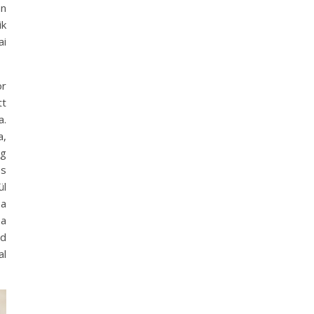
an
ik
ai
or
tt
a.
a,
eg
és
ül
 a
 a
id
al