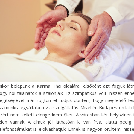
ikor belépünk a Karma Thai oldalára, elsőként azt fogjuk látn
ogy hol találhatók a szalonjaik. Ez szimpatikus volt, hiszen enn
egítségével már rögtön el tudjuk dönteni, hogy megfelelő le
zámunkra egyáltalán ez a szolgáltatás. Mivel én Budapesten lako
zért nem kellett elengednem őket. A városban két helyszínen 
elen vannak. A címük jól láthatóan ki van írva, alatta pedig
elefonszámukat is elolvashatjuk. Ennek is nagyon örültem, hisz