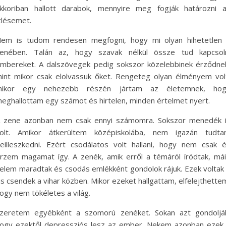
kkoriban hallott darabok, mennyire meg fogják határozni 
zlésemet.
em is tudom rendesen megfogni, hogy mi olyan hihetetlen
enében. Talán az, hogy szavak nélkül össze tud kapcsol
mbereket. A dalszövegek pedig sokszor közelebbinek érződne
int mikor csak elolvassuk őket. Rengeteg olyan élményem vol
mikor egy nehezebb részén jártam az életemnek, hog
eghallottam egy számot és hirtelen, minden értelmet nyert.
 zene azonban nem csak ennyi számomra. Sokszor menedék 
olt. Amikor átkerültem középiskolába, nem igazán tudt
eilleszkedni. Ezért csodálatos volt hallani, hogy nem csak 
rzem magamat így. A zenék, amik erről a témáról íródtak, má
elem maradtak és csodás emlékként gondolok rájuk. Ezek voltak
is csendek a vihar közben. Mikor ezeket hallgattam, elfelejthette
ogy nem tökéletes a világ.
zeretem egyébként a szomorú zenéket. Sokan azt gondoljá
ogy ezektől depressziós lesz az ember. Nekem azonban ezek