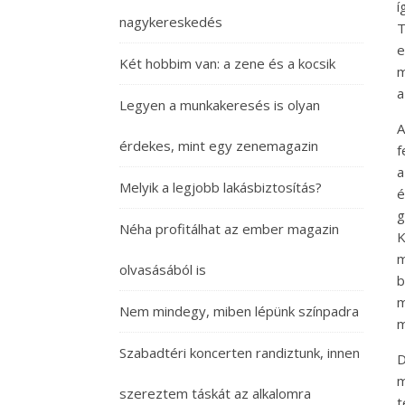
í
nagykereskedés
T
e
Két hobbim van: a zene és a kocsik
m
a
Legyen a munkakeresés is olyan
A
érdekes, mint egy zenemagazin
f
a
Melyik a legjobb lakásbiztosítás?
é
g
Néha profitálhat az ember magazin
K
m
olvasásából is
b
m
Nem mindegy, miben lépünk színpadra
m
Szabadtéri koncerten randiztunk, innen
m
szereztem táskát az alkalomra
t