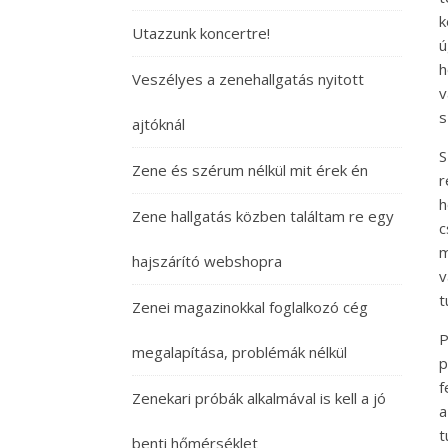
k
Utazzunk koncertre!
ú
h
Veszélyes a zenehallgatás nyitott
v
s
ajtóknál
S
Zene és szérum nélkül mit érek én
r
h
Zene hallgatás közben találtam re egy
c
m
hajszárító webshopra
v
t
Zenei magazinokkal foglalkozó cég
P
megalapítása, problémák nélkül
p
f
Zenekari próbák alkalmával is kell a jó
a
t
benti hőmérséklet