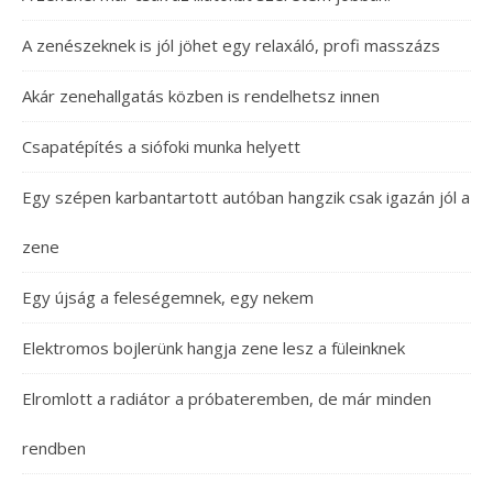
A zenészeknek is jól jöhet egy relaxáló, profi masszázs
Akár zenehallgatás közben is rendelhetsz innen
Csapatépítés a siófoki munka helyett
Egy szépen karbantartott autóban hangzik csak igazán jól a
zene
Egy újság a feleségemnek, egy nekem
Elektromos bojlerünk hangja zene lesz a füleinknek
Elromlott a radiátor a próbateremben, de már minden
rendben