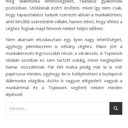
meg diákmunka lehetőségeket, ráadásul gyakornoki
pozícióban. Utóbbinak ezért örültem, mivel így nem csak,
hogy tapasztalatot tudunk szerezni abban a munkakörben,
amit később szeretnénk vállalni, hanem lehet, hogy ehhez a
céghez fognak majd felvenni minket teljes időben.
Nem akartam elszalasztani egy ilyen nagy lehetőséget,
úgyhogy jelentkeztem is néhány céghez. Ekkor jött a
munkakeresés legrosszabb része: a várakozás. A Topiwork
oldalán azonban ez sem tartott sokáig, mivel meglepően
hamar visszahívtak. Pár hét múlva pedig már le is volt
papírozva minden, úgyhogy én is beléphettem a budapesti
diákmunka világába. Azóta is nagyon elégedett vagyok a
munkámmal és a Topiwork segített nekem minden
lépésnél.