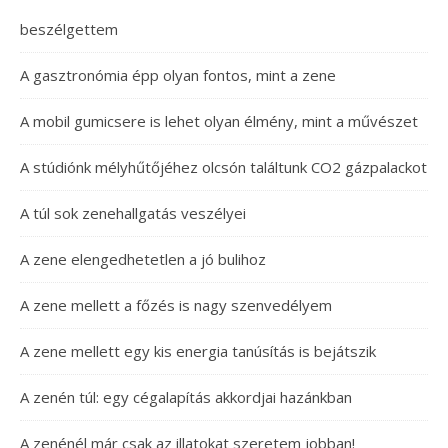
beszélgettem
A gasztronómia épp olyan fontos, mint a zene
A mobil gumicsere is lehet olyan élmény, mint a művészet
A stúdiónk mélyhűtőjéhez olcsón találtunk CO2 gázpalackot
A túl sok zenehallgatás veszélyei
A zene elengedhetetlen a jó bulihoz
A zene mellett a főzés is nagy szenvedélyem
A zene mellett egy kis energia tanúsítás is bejátszik
A zenén túl: egy cégalapítás akkordjai hazánkban
A zenénél már csak az illatokat szeretem jobban!