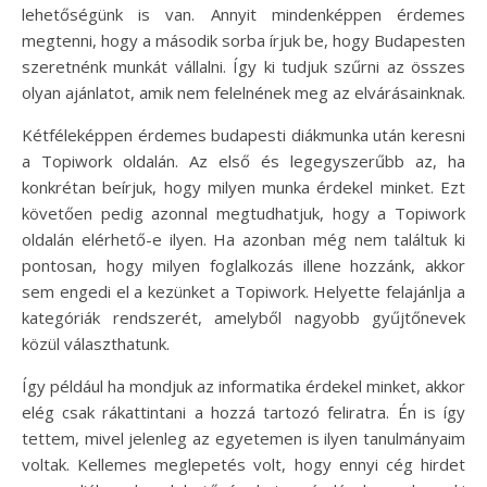
lehetőségünk is van. Annyit mindenképpen érdemes
megtenni, hogy a második sorba írjuk be, hogy Budapesten
szeretnénk munkát vállalni. Így ki tudjuk szűrni az összes
olyan ajánlatot, amik nem felelnének meg az elvárásainknak.
Kétféleképpen érdemes budapesti diákmunka után keresni
a Topiwork oldalán. Az első és legegyszerűbb az, ha
konkrétan beírjuk, hogy milyen munka érdekel minket. Ezt
követően pedig azonnal megtudhatjuk, hogy a Topiwork
oldalán elérhető-e ilyen. Ha azonban még nem találtuk ki
pontosan, hogy milyen foglalkozás illene hozzánk, akkor
sem engedi el a kezünket a Topiwork. Helyette felajánlja a
kategóriák rendszerét, amelyből nagyobb gyűjtőnevek
közül választhatunk.
Így például ha mondjuk az informatika érdekel minket, akkor
elég csak rákattintani a hozzá tartozó feliratra. Én is így
tettem, mivel jelenleg az egyetemen is ilyen tanulmányaim
voltak. Kellemes meglepetés volt, hogy ennyi cég hirdet