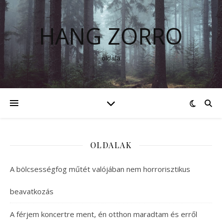
HANG ZORRO
oldala
OLDALAK
A bölcsességfog műtét valójában nem horrorisztikus
beavatkozás
A férjem koncertre ment, én otthon maradtam és erről