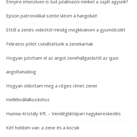
Ennyire intenzíven is tud jutalmazni minket a saját agyunk?
Epson patronokkal szinte látom a hangokat!
Ettől a zenés videótól mindig megkívánom a gyümölcslét
Feliratos pólót csináltattunk a zenekarnak
Hogyan jutottam el az angol zenehallgatástól az igazi
angoltanulásig
Hogyan oldottam meg a céges címet zenei
mellékvállalkozáshoz
Hunnia-Kristály Kft. – Vendéglátóipari nagykereskedés
Két hobbim van: a zene és a kocsik