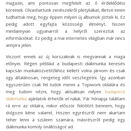
magazin, ami pontosan megfelelt az ő érdeklődési
köreinek. Olvashattunk zenészekről pletykákat, illetve innen
tudhattuk meg, hogy éppen milyen új albumok jöttek ki. Ez
pedig adott egyfajta közösségi élményt, hiszen
mindannyian ugyanarról a helyről szereztük az
információkat. Ez pedig a mai internetes világban már nincs
annyira jelen.
Viszont ennek az új korszaknak is megvannak a maga
előnyei. Régen például a budapesti diákmunka keresés
kapcsán munkaközvetítőkhöz kellett volna járnom és csak
úgy általánosan, rengeteg időt vesztegetni. Így azonban
egyszerűen csak fel tudok menni a Topiwork oldalára és
meg tudom nézni, hogy aktuálisan milyen
budapesti
diákmunka
ajánlatok érhetők el náluk. Pár hónapja találtam
rá erre az oldalra, mikor először felötlött bennem, hogy
dolgozni kéne valamit. Hiszen egyrészről nem akartam
teher lenni a szüleim számára, másrészről pedig egy
diákmunka komoly önállóságot ad.