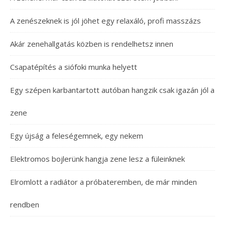
A zenészeknek is jól jöhet egy relaxáló, profi masszázs
Akár zenehallgatás közben is rendelhetsz innen
Csapatépítés a siófoki munka helyett
Egy szépen karbantartott autóban hangzik csak igazán jól a
zene
Egy újság a feleségemnek, egy nekem
Elektromos bojlerünk hangja zene lesz a füleinknek
Elromlott a radiátor a próbateremben, de már minden
rendben