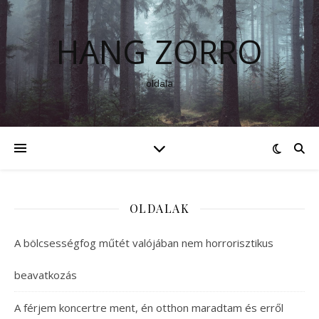
HANG ZORRO
oldala
OLDALAK
A bölcsességfog műtét valójában nem horrorisztikus
beavatkozás
A férjem koncertre ment, én otthon maradtam és erről