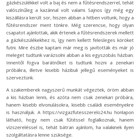
gázkészülékkel volt a baj és nem a fűtésrendszerrel, tehát
valószínűleg a kazánnal volt valami. Sajnos így még egy
kiszállásra került sor, hiszen abban a hitben voltunk, hogy a
fűtésrendszer ment tönkre. Még szerencse, hogy olyan
csapatot ajánlottak, akik értenek a fűtésrendszerek mellett
a gázkészülékekhez is, így nem kellett felesleges köröket
futni. Mire észbe kaptam már meg is javították és már jó
meleget tudtunk varázsolni abban a kis egyszobás házban.
Innentől fogva barátnőket is tudtunk hozni a zenekari
próbákra, illetve kisebb házibuli jellegű eseményeket is
szerveztünk.
A szakemberek nagyszerű munkát végeztek, öröm abban
a kis házban lenni, és azóta nem csak zenekari próbára,
hanem kisebb elvonulásokra, kisebb családi eseményekre
is használjuk. A https://vizgazfutesszerelo24.hu honlapon
látható, hogy nem csak fűtéssel foglalkoznak, hanem
vízszereléssel is, tehát bátran ajánlom, ha valakinek ilyen
szolgáltatásra lenne szüksége.