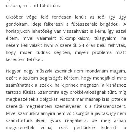
órában, amit ott töltöttünk.
Október vége felé rendesen lehűlt az idő, így úgy
gondoltam, ideje felkeresni a fűtésszerelő brigádot. A
honlapjukon lehetőség van visszahívást is kérni, így azzal
éltem, mivel valamiért túlkomplikálom, túlagyalom, ha
nekem kell valakit hívni. A szerelők 24 órán belül felhívtak,
hogy miben tudnak segíteni, milyen probléma miatt
kerestem fel őket.
Nagyon nagy műszaki zseninek nem mondanám magam,
ezért a szüleim segítségét kértem, hogy mondják el mire
számíthatnak a szakik, ha kijönnek megnézni a kisházhoz
tartozó fűtést. Számomra egy örökkévalóságnak tűnt, míg
megbeszélték a dolgokat, viszont már másnap ki is jöttek a
szerelők megtekinteni személyesen is a fűtésrendszert.
Mivel számunkra annyira nem volt sürgős a javítás, így nem
számítottunk ilyen gyors reagálásra, de még aznap
megszerelték volna, csak pechünkre kiderült: a