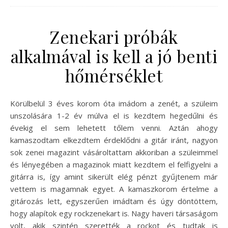
Zenekari próbák
alkalmával is kell a jó benti
hőmérséklet
Körülbelül 3 éves korom óta imádom a zenét, a szüleim
unszolására 1-2 év múlva el is kezdtem hegedűlni és
évekig el sem lehetett tőlem venni. Aztán ahogy
kamaszodtam elkezdtem érdeklődni a gitár iránt, nagyon
sok zenei magazint vásároltattam akkoriban a szüleimmel
és lényegében a magazinok miatt kezdtem el felfigyelni a
gitárra is, így amint sikerült elég pénzt gyűjtenem már
vettem is magamnak egyet. A kamaszkorom értelme a
gitározás lett, egyszerűen imádtam és úgy döntöttem,
hogy alapítok egy rockzenekart is. Nagy haveri társaságom
volt, akik szintén szerették a rockot és tudtak is