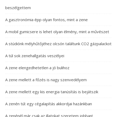
beszélgettem
A gasztronómia épp olyan fontos, mint a zene
A mobil gumicsere is lehet olyan élmény, mint a művészet
A stúdiónk mélyhűtőjéhez olcsón találtunk CO2 gázpalackot
A túl sok zenehallgatás veszélyei
A zene elengedhetetlen a jó bulihoz
A zene mellett a főzés is nagy szenvedélyem
A zene mellett egy kis energia tanúsítás is bejátszik
A zenén túl: egy cégalapítás akkordjai hazánkban
A zenénél már csak az illatokat szeretem jobban!