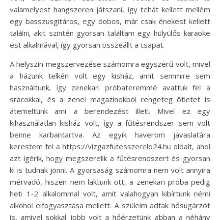
valamelyest hangszeren játszani, így tehát kellett mellém
egy basszusgitáros, egy dobos, már csak énekest kellett
találni, akit szintén gyorsan találtam egy hülyülős karaoke
est alkalmával, így gyorsan összeállt a csapat.
A helyszín megszervezése számomra egyszerű volt, mivel
a házunk telkén volt egy kisház, amit semmire sem
használtunk, így zenekari próbateremmé avattuk fel a
srácokkal, és a zenei magazinokból rengeteg ötletet is
átemeltünk ami a berendezést illeti. Mivel ez egy
kihasználatlan kisház volt, így a fűtésrendszer sem volt
benne karbantartva. Az egyik haverom javaslatára
kerestem fel a https://vizgazfutesszerelo24.hu oldalt, ahol
azt ígérik, hogy megszerelik a fűtésrendszert és gyorsan
ki is tudnak jönni. A gyorsaság számomra nem volt annyira
mérvadó, hiszen nem laktunk ott, a zenekari próba pedig
heti 1-2 alkalommal volt, amit valahogyan kibírtunk némi
alkohol elfogyasztása mellett. A szüleim adtak hősugárzót
is, amivel sokkal jobb volt a hőérzetünk abban a néhány