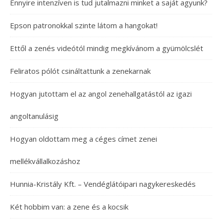
Ennyire intenzíven is tud jutalmazni minket a saját agyunk?
Epson patronokkal szinte látom a hangokat!
Ettől a zenés videótól mindig megkívánom a gyümölcslét
Feliratos pólót csináltattunk a zenekarnak
Hogyan jutottam el az angol zenehallgatástól az igazi
angoltanulásig
Hogyan oldottam meg a céges címet zenei
mellékvállalkozáshoz
Hunnia-Kristály Kft. – Vendéglátóipari nagykereskedés
Két hobbim van: a zene és a kocsik