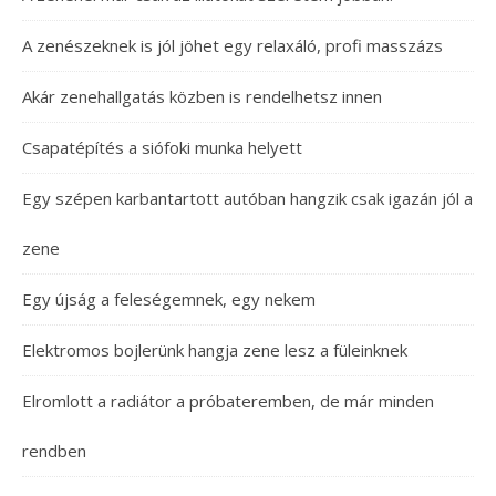
A zenészeknek is jól jöhet egy relaxáló, profi masszázs
Akár zenehallgatás közben is rendelhetsz innen
Csapatépítés a siófoki munka helyett
Egy szépen karbantartott autóban hangzik csak igazán jól a
zene
Egy újság a feleségemnek, egy nekem
Elektromos bojlerünk hangja zene lesz a füleinknek
Elromlott a radiátor a próbateremben, de már minden
rendben