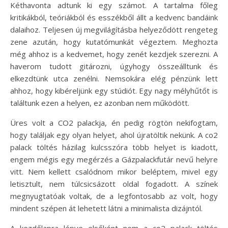
Kéthavonta adtunk ki egy számot. A tartalma főleg
kritikákból, teóriákból és esszékből állt a kedvenc bandáink
dalaihoz. Teljesen új megvilágításba helyeződött rengeteg
zene azután, hogy kutatómunkát végeztem. Meghozta
még ahhoz is a kedvemet, hogy zenét kezdjek szerezni. A
haverom tudott gitározni, úgyhogy összeálltunk és
elkezdtünk utca zenélni. Nemsokára elég pénzünk lett
ahhoz, hogy kibéreljünk egy stúdiót. Egy nagy mélyhűtőt is
találtunk ezen a helyen, ez azonban nem működött.
Üres volt a CO2 palackja, én pedig rögtön nekifogtam,
hogy találjak egy olyan helyet, ahol újratöltik nekünk. A co2
palack töltés házilag kulcsszóra több helyet is kiadott,
engem mégis egy megérzés a Gázpalackfutár nevű helyre
vitt. Nem kellett csalódnom mikor beléptem, mivel egy
letisztult, nem túlcsicsázott oldal fogadott. A színek
megnyugtatóak voltak, de a legfontosabb az volt, hogy
mindent szépen át lehetett látni a minimalista dizájntól.