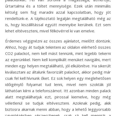
űrtartalma és a töltet mennyisége. Ezek után minimális
kétség sem fog maradni azzal kapcsolatban, hogy jót
rendeltünk-e. A tájékoztató legalján megtalálható még az
is, hogy kiszállítással együtt mennyibe kerülnek. Ezt sem
lehet eltéveszteni, mivel félkövérrel ki van emelve.
Érdemes végignézni az összes ajánlatot, mielőtt döntünk.
Ahhoz, hogy át tudjuk tekinteni az oldalon elérhető összes
CO2 palackot, nem kell mást tennünk, mint lejjebb tekerni
az egerünkkel. Nem kell komplikált menüket navigálni, mert
minden egy helyen megtalálható, jól elkülönítve. Ha sikerült
kiválasztani az általunk favorizált palackot, akkor pedig már
csak fel kell hívnunk őket. Ez sok helyen egy meglehetősen
időigénylő folyamat tud lenni, mivel nem szokták jól
láthatóan kiírni a telefonszámot. Itt azonban minden palack
alatt megtalálhatjuk ezt, pirossal kiemelve, hogy még
véletlenül se tudjuk eltéveszteni. Azoknak pedig, akik
biztosra akarnak menni abban, hogy a lehető leggyorsabb
ügyintézésben részesüljenek, csak rá kell menniük a