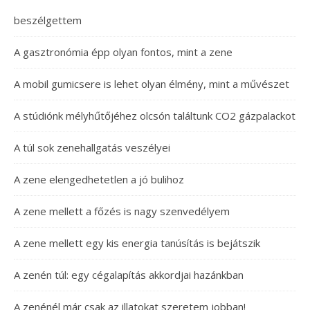
beszélgettem
A gasztronómia épp olyan fontos, mint a zene
A mobil gumicsere is lehet olyan élmény, mint a művészet
A stúdiónk mélyhűtőjéhez olcsón találtunk CO2 gázpalackot
A túl sok zenehallgatás veszélyei
A zene elengedhetetlen a jó bulihoz
A zene mellett a főzés is nagy szenvedélyem
A zene mellett egy kis energia tanúsítás is bejátszik
A zenén túl: egy cégalapítás akkordjai hazánkban
A zenénél már csak az illatokat szeretem jobban!