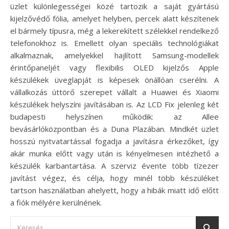
üzlet különlegességei közé tartozik a saját gyártású
kijelzővédő fólia, amelyet helyben, percek alatt készítenek
el bármely típusra, még a lekerekített szélekkel rendelkező
telefonokhoz is. Emellett olyan speciális technológiákat
alkalmaznak, amelyekkel hajlított Samsung-modellek
érintőpaneljét vagy flexibilis OLED kijelzős Apple
készülékek üveglapját is képesek önállóan cserélni. A
vállalkozás úttörő szerepet vállalt a Huawei és Xiaomi
készülékek helyszíni javításában is. Az LCD Fix jelenleg két
budapesti helyszínen működik: az Allee
bevásárlóközpontban és a Duna Plazában. Mindkét üzlet
hosszú nyitvatartással fogadja a javításra érkezőket, így
akár munka előtt vagy után is kényelmesen intézhető a
készülék karbantartása. A szerviz évente több tízezer
javítást végez, és célja, hogy minél több készüléket
tartson használatban ahelyett, hogy a hibák miatt idő előtt
a fiók mélyére kerülnének.