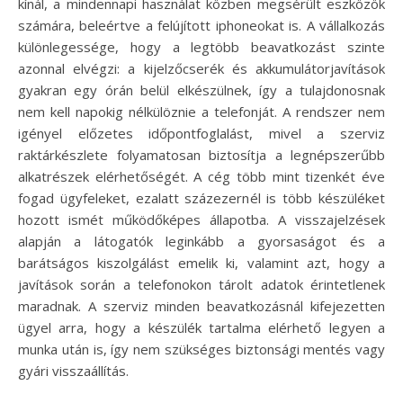
kínál, a mindennapi használat közben megsérült eszközök
számára, beleértve a felújított iphoneokat is. A vállalkozás
különlegessége, hogy a legtöbb beavatkozást szinte
azonnal elvégzi: a kijelzőcserék és akkumulátorjavítások
gyakran egy órán belül elkészülnek, így a tulajdonosnak
nem kell napokig nélkülöznie a telefonját. A rendszer nem
igényel előzetes időpontfoglalást, mivel a szerviz
raktárkészlete folyamatosan biztosítja a legnépszerűbb
alkatrészek elérhetőségét. A cég több mint tizenkét éve
fogad ügyfeleket, ezalatt százezernél is több készüléket
hozott ismét működőképes állapotba. A visszajelzések
alapján a látogatók leginkább a gyorsaságot és a
barátságos kiszolgálást emelik ki, valamint azt, hogy a
javítások során a telefonokon tárolt adatok érintetlenek
maradnak. A szerviz minden beavatkozásnál kifejezetten
ügyel arra, hogy a készülék tartalma elérhető legyen a
munka után is, így nem szükséges biztonsági mentés vagy
gyári visszaállítás.