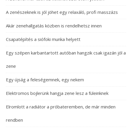
A zenészeknek is jól jöhet egy relaxáló, profi masszázs
Akár zenehallgatás közben is rendelhetsz innen
Csapatépítés a siófoki munka helyett
Egy szépen karbantartott autóban hangzik csak igazán jól a
zene
Egy újság a feleségemnek, egy nekem
Elektromos bojlerünk hangja zene lesz a füleinknek
Elromlott a radiátor a próbateremben, de már minden
rendben