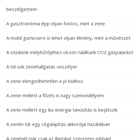
beszélgettem
A gasztronómia épp olyan fontos, mint a zene
A mobil gumicsere is lehet olyan élmény, mint a művészet
A stúdiónk mélyhűtőjéhez olcsón találtunk CO2 gázpalackot
A túl sok zenehallgatás veszélyei
A zene elengedhetetlen a jó bulihoz
A zene mellett a főzés is nagy szenvedélyem
A zene mellett egy kis energia tanúsítás is bejátszik
A zenén túl: egy cégalapítás akkordjai hazánkban
A zenénél már csak az illatokat szeretem jobban!