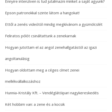
Ennyire intenzíven is tud jutalmazni minket a saját agyunk?
Epson patronokkal szinte látom a hangokat!
Ettől a zenés videótól mindig megkívánom a gyümölcslét
Feliratos pólót csináltattunk a zenekarnak
Hogyan jutottam el az angol zenehallgatástól az igazi
angoltanulásig
Hogyan oldottam meg a céges címet zenei
mellékvállalkozáshoz
Hunnia-Kristály Kft. – Vendéglátóipari nagykereskedés
Két hobbim van: a zene és a kocsik