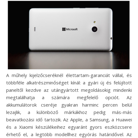
A műhely kijelzőcseréknél élettartam-garanciát vállal, és
többféle alkatrészminőséget kínál: a gyári új és felújított
paneltől kezdve az utángyártott megoldásokig mindenki
megtalálhatja a számára megfelelő opciót. Az
akkumulátorok cseréje gyakran harminc percen belül
lezajlik, a különböző márkákhoz pedig más-más
beavatkozási idő tartozik. Az Apple, a Samsung, a Huawei
és a Xiaomi készülékeihez egyaránt gyors eszközcsere
érhető el, a legtöbb modellhez egyórás határidővel. Az