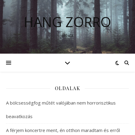
HANG ZORRO
oldala
OLDALAK
A bölcsességfog műtét valójában nem horrorisztikus
beavatkozás
A férjem koncertre ment, én otthon maradtam és erről