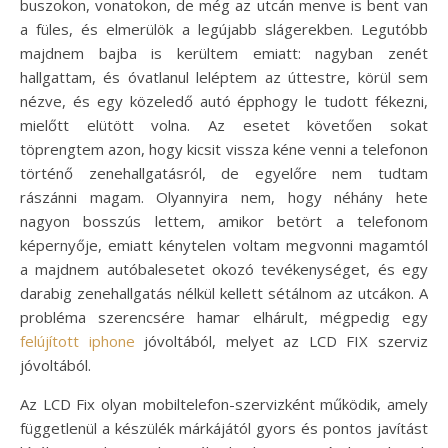
buszokon, vonatokon, de még az utcán menve is bent van
a füles, és elmerülök a legújabb slágerekben. Legutóbb
majdnem bajba is kerültem emiatt: nagyban zenét
hallgattam, és óvatlanul leléptem az úttestre, körül sem
nézve, és egy közeledő autó épphogy le tudott fékezni,
mielőtt elütött volna. Az esetet követően sokat
töprengtem azon, hogy kicsit vissza kéne venni a telefonon
történő zenehallgatásról, de egyelőre nem tudtam
rászánni magam. Olyannyira nem, hogy néhány hete
nagyon bosszús lettem, amikor betört a telefonom
képernyője, emiatt kénytelen voltam megvonni magamtól
a majdnem autóbalesetet okozó tevékenységet, és egy
darabig zenehallgatás nélkül kellett sétálnom az utcákon. A
probléma szerencsére hamar elhárult, mégpedig egy
felújított iphone
jóvoltából, melyet az LCD FIX szerviz
jóvoltából.
Az LCD Fix olyan mobiltelefon-szervizként működik, amely
függetlenül a készülék márkájától gyors és pontos javítást