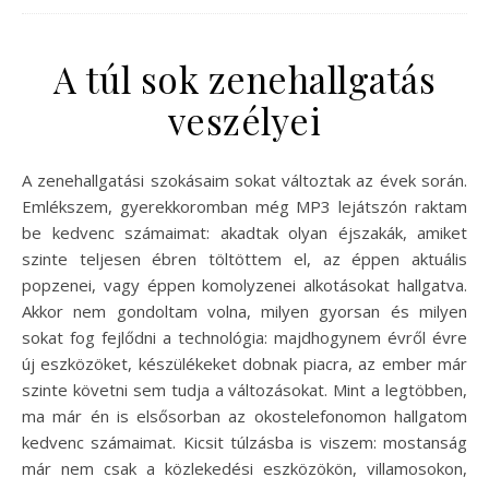
A túl sok zenehallgatás
veszélyei
A zenehallgatási szokásaim sokat változtak az évek során.
Emlékszem, gyerekkoromban még MP3 lejátszón raktam
be kedvenc számaimat: akadtak olyan éjszakák, amiket
szinte teljesen ébren töltöttem el, az éppen aktuális
popzenei, vagy éppen komolyzenei alkotásokat hallgatva.
Akkor nem gondoltam volna, milyen gyorsan és milyen
sokat fog fejlődni a technológia: majdhogynem évről évre
új eszközöket, készülékeket dobnak piacra, az ember már
szinte követni sem tudja a változásokat. Mint a legtöbben,
ma már én is elsősorban az okostelefonomon hallgatom
kedvenc számaimat. Kicsit túlzásba is viszem: mostanság
már nem csak a közlekedési eszközökön, villamosokon,