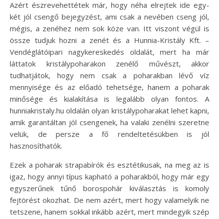
Azért észrevehettétek már, hogy néha elrejtek ide egy-
két jól csengő bejegyzést, ami csak a nevében cseng jól,
mégis, a zenéhez nem sok köze van. Itt viszont végül is
össze tudjuk hozni a zenét és a Hunnia-Kristály Kft. –
Vendéglátóipari nagykereskedés oldalát, mert ha már
láttatok kristálypoharakon zenélő művészt, akkor
tudhatjátok, hogy nem csak a poharakban lévő víz
mennyisége és az előadó tehetsége, hanem a poharak
minősége és kialakítása is legalább olyan fontos. A
hunniakristaly.hu oldalán olyan kristálypoharakat lehet kapni,
amik garantáltan jól csengenek, ha valaki zenélni szeretne
velük, de persze a fő rendeltetésükben is jól
hasznosíthatók.
Ezek a poharak strapabírók és esztétikusak, na meg az is
igaz, hogy annyi típus kapható a poharakból, hogy már egy
egyszerűnek tűnő borospohár kiválasztás is komoly
fejtörést okozhat. De nem azért, mert hogy valamelyik ne
tetszene, hanem sokkal inkább azért, mert mindegyik szép