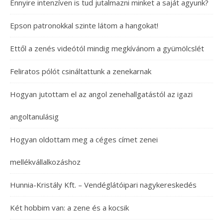
Ennyire intenzíven is tud jutalmazni minket a saját agyunk?
Epson patronokkal szinte látom a hangokat!
Ettől a zenés videótól mindig megkívánom a gyümölcslét
Feliratos pólót csináltattunk a zenekarnak
Hogyan jutottam el az angol zenehallgatástól az igazi
angoltanulásig
Hogyan oldottam meg a céges címet zenei
mellékvállalkozáshoz
Hunnia-Kristály Kft. – Vendéglátóipari nagykereskedés
Két hobbim van: a zene és a kocsik