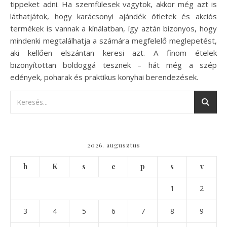
tippeket adni. Ha szemfülesek vagytok, akkor még azt is
láthatjátok, hogy karácsonyi ajándék ötletek és akciós
termékek is vannak a kínálatban, így aztán bizonyos, hogy
mindenki megtalálhatja a számára megfelelő meglepetést,
aki kellően elszántan keresi azt. A finom ételek
bizonyítottan boldoggá tesznek – hát még a szép
edények, poharak és praktikus konyhai berendezések.
2026. augusztus
h
K
s
c
p
s
v
1
2
3
4
5
6
7
8
9