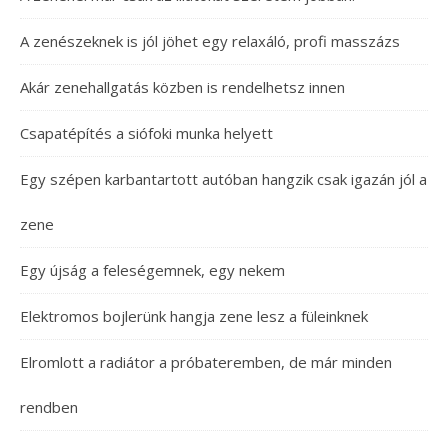
A zenészeknek is jól jöhet egy relaxáló, profi masszázs
Akár zenehallgatás közben is rendelhetsz innen
Csapatépítés a siófoki munka helyett
Egy szépen karbantartott autóban hangzik csak igazán jól a
zene
Egy újság a feleségemnek, egy nekem
Elektromos bojlerünk hangja zene lesz a füleinknek
Elromlott a radiátor a próbateremben, de már minden
rendben