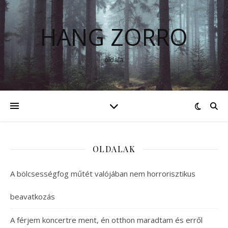
HANG ZORRO
oldala
OLDALAK
A bölcsességfog műtét valójában nem horrorisztikus
beavatkozás
A férjem koncertre ment, én otthon maradtam és erről