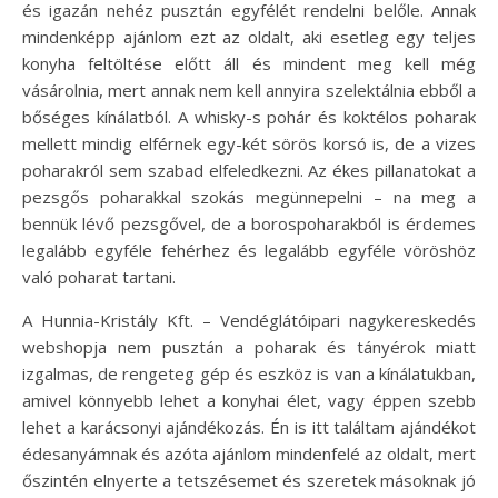
és igazán nehéz pusztán egyfélét rendelni belőle. Annak
mindenképp ajánlom ezt az oldalt, aki esetleg egy teljes
konyha feltöltése előtt áll és mindent meg kell még
vásárolnia, mert annak nem kell annyira szelektálnia ebből a
bőséges kínálatból. A whisky-s pohár és koktélos poharak
mellett mindig elférnek egy-két sörös korsó is, de a vizes
poharakról sem szabad elfeledkezni. Az ékes pillanatokat a
pezsgős poharakkal szokás megünnepelni – na meg a
bennük lévő pezsgővel, de a borospoharakból is érdemes
legalább egyféle fehérhez és legalább egyféle vöröshöz
való poharat tartani.
A Hunnia-Kristály Kft. – Vendéglátóipari nagykereskedés
webshopja nem pusztán a poharak és tányérok miatt
izgalmas, de rengeteg gép és eszköz is van a kínálatukban,
amivel könnyebb lehet a konyhai élet, vagy éppen szebb
lehet a karácsonyi ajándékozás. Én is itt találtam ajándékot
édesanyámnak és azóta ajánlom mindenfelé az oldalt, mert
őszintén elnyerte a tetszésemet és szeretek másoknak jó