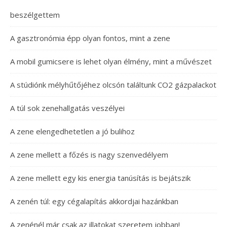
beszélgettem
A gasztronómia épp olyan fontos, mint a zene
A mobil gumicsere is lehet olyan élmény, mint a művészet
A stúdiónk mélyhűtőjéhez olcsón találtunk CO2 gázpalackot
A túl sok zenehallgatás veszélyei
A zene elengedhetetlen a jó bulihoz
A zene mellett a főzés is nagy szenvedélyem
A zene mellett egy kis energia tanúsítás is bejátszik
A zenén túl: egy cégalapítás akkordjai hazánkban
A zenénél már csak az illatokat szeretem jobban!