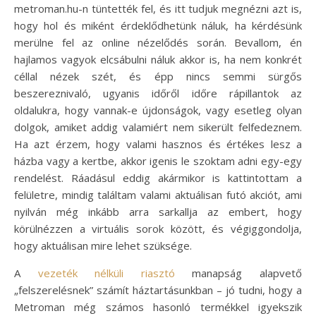
metroman.hu-n tüntették fel, és itt tudjuk megnézni azt is,
hogy hol és miként érdeklődhetünk náluk, ha kérdésünk
merülne fel az online nézelődés során. Bevallom, én
hajlamos vagyok elcsábulni náluk akkor is, ha nem konkrét
céllal nézek szét, és épp nincs semmi sürgős
beszereznivaló, ugyanis időről időre rápillantok az
oldalukra, hogy vannak-e újdonságok, vagy esetleg olyan
dolgok, amiket addig valamiért nem sikerült felfedeznem.
Ha azt érzem, hogy valami hasznos és értékes lesz a
házba vagy a kertbe, akkor igenis le szoktam adni egy-egy
rendelést. Ráadásul eddig akármikor is kattintottam a
felületre, mindig találtam valami aktuálisan futó akciót, ami
nyilván még inkább arra sarkallja az embert, hogy
körülnézzen a virtuális sorok között, és végiggondolja,
hogy aktuálisan mire lehet szüksége.
A
vezeték nélküli riasztó
manapság alapvető
„felszerelésnek” számít háztartásunkban – jó tudni, hogy a
Metroman még számos hasonló termékkel igyekszik