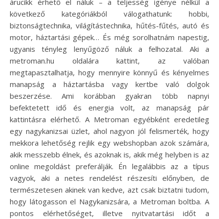
árucikk érhető el náluk – a teljesség igénye nélkül a
következő kategóriákból válogathatunk: hobbi,
biztonságtechnika, világítástechnika, hűtés-fűtés, autó és
motor, háztartási gépek… És még sorolhatnám napestig,
ugyanis tényleg lenyűgöző náluk a felhozatal. Aki a
metroman.hu oldalára kattint, az valóban
megtapasztalhatja, hogy mennyire könnyű és kényelmes
manapság a háztartásba vagy kertbe való dolgok
beszerzése. Ami korábban gyakran több napnyi
befektetett idő és energia volt, az manapság pár
kattintásra elérhető. A Metroman egyébként eredetileg
egy nagykanizsai üzlet, ahol nagyon jól felismerték, hogy
mekkora lehetőség rejlik egy webshopban azok számára,
akik messzebb élnek, és azoknak is, akik még helyben is az
online megoldást preferálják. Én legalábbis az a típus
vagyok, aki a netes rendelést részesíti előnyben, de
természetesen akinek van kedve, azt csak biztatni tudom,
hogy látogasson el Nagykanizsára, a Metroman boltba. A
pontos elérhetőséget, illetve nyitvatartási időt a