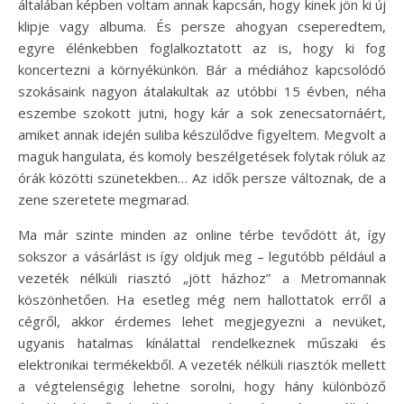
általában képben voltam annak kapcsán, hogy kinek jön ki új
klipje vagy albuma. És persze ahogyan cseperedtem,
egyre élénkebben foglalkoztatott az is, hogy ki fog
koncertezni a környékünkön. Bár a médiához kapcsolódó
szokásaink nagyon átalakultak az utóbbi 15 évben, néha
eszembe szokott jutni, hogy kár a sok zenecsatornáért,
amiket annak idején suliba készülődve figyeltem. Megvolt a
maguk hangulata, és komoly beszélgetések folytak róluk az
órák közötti szünetekben… Az idők persze változnak, de a
zene szeretete megmarad.
Ma már szinte minden az online térbe tevődött át, így
sokszor a vásárlást is így oldjuk meg – legutóbb például a
vezeték nélküli riasztó „jött házhoz” a Metromannak
köszönhetően. Ha esetleg még nem hallottatok erről a
cégről, akkor érdemes lehet megjegyezni a nevüket,
ugyanis hatalmas kínálattal rendelkeznek műszaki és
elektronikai termékekből. A vezeték nélküli riasztók mellett
a végtelenségig lehetne sorolni, hogy hány különböző