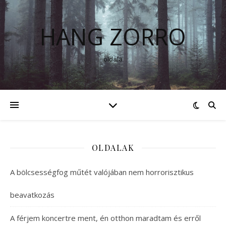
HANG ZORRO
oldala
OLDALAK
A bölcsességfog műtét valójában nem horrorisztikus
beavatkozás
A férjem koncertre ment, én otthon maradtam és erről