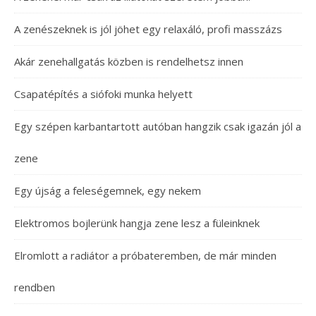
A zenészeknek is jól jöhet egy relaxáló, profi masszázs
Akár zenehallgatás közben is rendelhetsz innen
Csapatépítés a siófoki munka helyett
Egy szépen karbantartott autóban hangzik csak igazán jól a
zene
Egy újság a feleségemnek, egy nekem
Elektromos bojlerünk hangja zene lesz a füleinknek
Elromlott a radiátor a próbateremben, de már minden
rendben