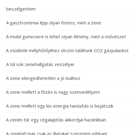
beszélgettem
A gasztronómia épp olyan fontos, mint a zene
A mobil gumicsere is lehet olyan élmény, mint a művészet
A stúdiónk mélyhűtőjéhez olcsón találtunk CO2 gázpalackot
A túl sok zenehallgatás veszélyei
A zene elengedhetetlen a jó bulihoz
A zene mellett a főzés is nagy szenvedélyem
A zene mellett egy kis energia tanúsítás is bejátszik
A zenén túl: egy cégalapítás akkordjai hazánkban
A zenénél már csak az illatokat szeretem jobban!