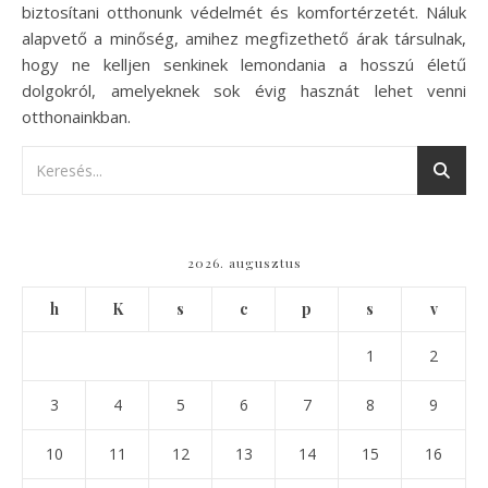
biztosítani otthonunk védelmét és komfortérzetét. Náluk
alapvető a minőség, amihez megfizethető árak társulnak,
hogy ne kelljen senkinek lemondania a hosszú életű
dolgokról, amelyeknek sok évig hasznát lehet venni
otthonainkban.
2026. augusztus
h
K
s
c
p
s
v
1
2
3
4
5
6
7
8
9
10
11
12
13
14
15
16