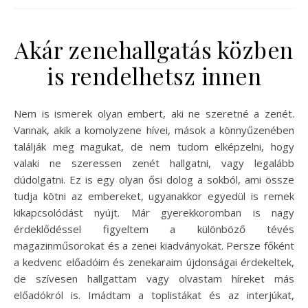
Akár zenehallgatás közben
is rendelhetsz innen
Nem is ismerek olyan embert, aki ne szeretné a zenét.
Vannak, akik a komolyzene hívei, mások a könnyűzenében
találják meg magukat, de nem tudom elképzelni, hogy
valaki ne szeressen zenét hallgatni, vagy legalább
dúdolgatni. Ez is egy olyan ősi dolog a sokból, ami össze
tudja kötni az embereket, ugyanakkor egyedül is remek
kikapcsolódást nyújt. Már gyerekkoromban is nagy
érdeklődéssel figyeltem a különböző tévés
magazinműsorokat és a zenei kiadványokat. Persze főként
a kedvenc előadóim és zenekaraim újdonságai érdekeltek,
de szívesen hallgattam vagy olvastam híreket más
előadókról is. Imádtam a toplistákat és az interjúkat,