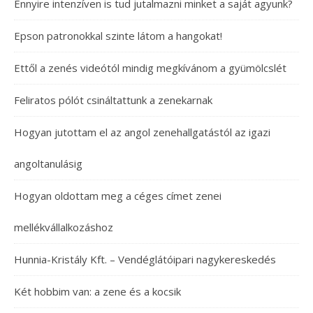
Ennyire intenzíven is tud jutalmazni minket a saját agyunk?
Epson patronokkal szinte látom a hangokat!
Ettől a zenés videótól mindig megkívánom a gyümölcslét
Feliratos pólót csináltattunk a zenekarnak
Hogyan jutottam el az angol zenehallgatástól az igazi
angoltanulásig
Hogyan oldottam meg a céges címet zenei
mellékvállalkozáshoz
Hunnia-Kristály Kft. – Vendéglátóipari nagykereskedés
Két hobbim van: a zene és a kocsik